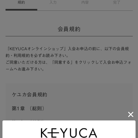
規約
入力
内容
完了
会員規約
「KEYUCAオンラインショップ」入会お申込の前に、以下の会員規
約・利用規約を必ずお読み下さい。
ご同意いただける方は、「同意する」をクリックして入会お申込フォ
ームへお進み下さい。
ケユカ会員規約
第1章 （総則）
第1条 （総則）
この会員規約（以下「本規約」といいます。）は、河淳株