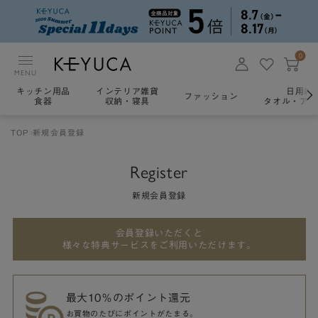
0
MENU
キッチン用品
インテリア雑貨
日用雑
ファッション
食器
収納・寝具
タオル・アロ
TOP
新規会員登録
Register
新規会員登録
会員登録いただくと
様々な特典サービスをご利用いただけます。
最大10％のポイント還元
お買物のたびにポイントがたまる。