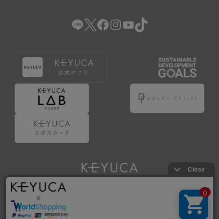
（2） 会員登録の申請に虚偽の事項が含まれている場合。
（3） 商品等に関する料金等の支払遅延その他の債務不履行
があった場合。
（4） 弊社が提供するサービスの利用に際して、ご利用規約
第14条に該当する場合。
（5） その他、本規約または個別規定に違反した場合。
4.会員登録が取り消された場合においても、当該会員は、
弊社とのお取引等により既に発生した支払義務等の取引上
の義務および本規約上の義務の履行責任を免れないものと
します。
5.仮登録とは、ケユカが提供するアプリ等でサービスを利
用するための簡易的な会員登録（以下「仮登録」といいま
す。）を指します。
6.仮登録をすることで、第9条のポイント付与を受けるこ
とができます。
Copyright © KAWAJUN Co., Ltd. All Rights Reserved.
7.仮登録状態はポイントの利用は行えず、第3条1項の通り
に登録完了することでポイント利用が行えるようになりま
す。