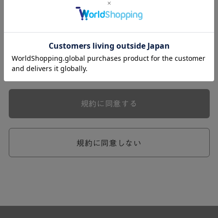
式会社ケユカ事業部（以下「弊社」といいます。）が提供
する一連のサービスに関し、弊社が次条の定めに従い入会
を承認したお客様（以下「会員」といいます。）に対し適
用されます。
本規約は、会員と弊社との間のサービスの利用に関わる一
切の関係に適用されるものとします。
弊社が一連のサービスを提供するにあたり、本規約のほ
か、ご利用にあたってのルール等、各種の定め（以下、
「個別規定」といいます。）をすることがあります。これ
規約に同意する
ら個別規定はその名称のいかんに関わらず、本規約の一部
を構成するものとします。
本規約の定めが前項の個別規定の定めと矛盾する場合に
は、個別規定において特段の定めなき限り、個別規定の定
規約に同意しない
めが優先されるものとします。
第2章 （会員の定義）
第2条 （会員の定義）
会員とは、本規約を承認した上で所定の手続を完了し、弊