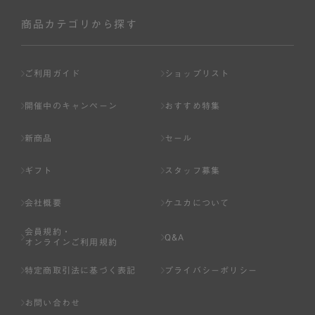
社が入会を承認したお客様を指します。
会員の資格は第三者に譲渡、承継、貸与等することは出来
商品カテゴリから探す
ません。
第3条 （会員登録）
ご利用ガイド
ショップリスト
1.会員の登録は、弊社所定の情報を、インターネット上の
ページへの入力、または弊社が別途指定する方法に従って
開催中のキャンペーン
おすすめ特集
提出することで登録することが出来ます。
新商品
セール
2.会員登録は、一人につき１アカウントのみとします。一
人で２アカウント以上を登録したと弊社が合理的な理由に
ギフト
スタッフ募集
基づき判断した場合は、弊社は、その登録を取り消すこと
があります。
会社概要
ケユカについて
3.前項の定めの他、弊社は、会員登録した方が以下の各号
会員規約・
のいずれかの事由に該当する場合は、その登録を拒否し、
Q&A
オンラインご利用規約
または事前に通知することなく一旦なされた登録を取り消
すことがあります。
特定商取引法に基づく表記
プライバシーポリシー
（1） 本規約違反により、会員登録の抹消等の処分を受けて
お問い合わせ
いる場合。