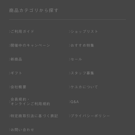
社が入会を承認したお客様を指します。
会員の資格は第三者に譲渡、承継、貸与等することは出来
商品カテゴリから探す
ません。
第3条 （会員登録）
ご利用ガイド
ショップリスト
1.会員の登録は、弊社所定の情報を、インターネット上の
ページへの入力、または弊社が別途指定する方法に従って
開催中のキャンペーン
おすすめ特集
提出することで登録することが出来ます。
新商品
セール
2.会員登録は、一人につき１アカウントのみとします。一
人で２アカウント以上を登録したと弊社が合理的な理由に
ギフト
スタッフ募集
基づき判断した場合は、弊社は、その登録を取り消すこと
があります。
会社概要
ケユカについて
3.前項の定めの他、弊社は、会員登録した方が以下の各号
会員規約・
のいずれかの事由に該当する場合は、その登録を拒否し、
Q&A
オンラインご利用規約
または事前に通知することなく一旦なされた登録を取り消
すことがあります。
特定商取引法に基づく表記
プライバシーポリシー
（1） 本規約違反により、会員登録の抹消等の処分を受けて
お問い合わせ
いる場合。