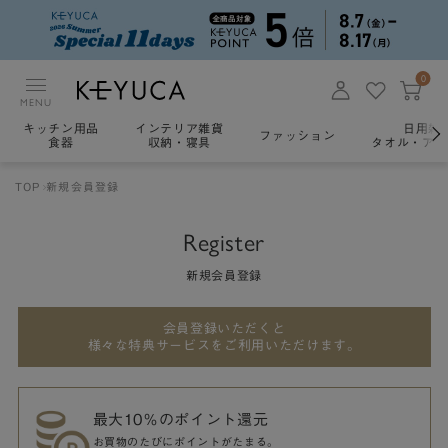
0
MENU
キッチン用品
インテリア雑貨
日用雑
ファッション
食器
収納・寝具
タオル・アロ
TOP
新規会員登録
Register
新規会員登録
会員登録いただくと
様々な特典サービスをご利用いただけます。
最大10％のポイント還元
お買物のたびにポイントがたまる。