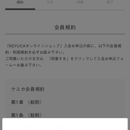
規約
入力
内容
完了
会員規約
「KEYUCAオンラインショップ」入会お申込の前に、以下の会員規
約・利用規約を必ずお読み下さい。
ご同意いただける方は、「同意する」をクリックして入会お申込フォ
ームへお進み下さい。
ケユカ会員規約
第1章 （総則）
第1条 （総則）
この会員規約（以下「本規約」といいます。）は、河淳株