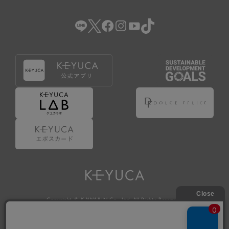
（2） 会員登録の申請に虚偽の事項が含まれている場合。
（3） 商品等に関する料金等の支払遅延その他の債務不履行
があった場合。
（4） 弊社が提供するサービスの利用に際して、ご利用規約
第14条に該当する場合。
（5） その他、本規約または個別規定に違反した場合。
4.会員登録が取り消された場合においても、当該会員は、
弊社とのお取引等により既に発生した支払義務等の取引上
の義務および本規約上の義務の履行責任を免れないものと
します。
5.仮登録とは、ケユカが提供するアプリ等でサービスを利
用するための簡易的な会員登録（以下「仮登録」といいま
す。）を指します。
6.仮登録をすることで、第9条のポイント付与を受けるこ
とができます。
Copyright © KAWAJUN Co., Ltd. All Rights Reserved.
7.仮登録状態はポイントの利用は行えず、第3条1項の通り
に登録完了することでポイント利用が行えるようになりま
す。