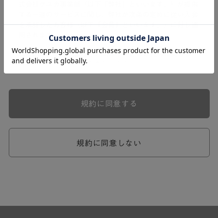
式会社ケユカ事業部（以下「弊社」といいます。）が提供
する一連のサービスに関し、弊社が次条の定めに従い入会
を承認したお客様（以下「会員」といいます。）に対し適
用されます。
本規約は、会員と弊社との間のサービスの利用に関わる一
切の関係に適用されるものとします。
弊社が一連のサービスを提供するにあたり、本規約のほ
か、ご利用にあたってのルール等、各種の定め（以下、
「個別規定」といいます。）をすることがあります。これ
規約に同意する
ら個別規定はその名称のいかんに関わらず、本規約の一部
を構成するものとします。
本規約の定めが前項の個別規定の定めと矛盾する場合に
は、個別規定において特段の定めなき限り、個別規定の定
規約に同意しない
めが優先されるものとします。
第2章 （会員の定義）
第2条 （会員の定義）
会員とは、本規約を承認した上で所定の手続を完了し、弊