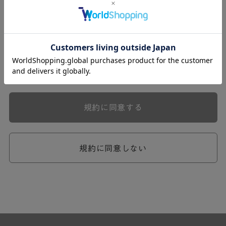
式会社ケユカ事業部（以下「弊社」といいます。）が提供
する一連のサービスに関し、弊社が次条の定めに従い入会
を承認したお客様（以下「会員」といいます。）に対し適
用されます。
本規約は、会員と弊社との間のサービスの利用に関わる一
切の関係に適用されるものとします。
弊社が一連のサービスを提供するにあたり、本規約のほ
か、ご利用にあたってのルール等、各種の定め（以下、
「個別規定」といいます。）をすることがあります。これ
規約に同意する
ら個別規定はその名称のいかんに関わらず、本規約の一部
を構成するものとします。
本規約の定めが前項の個別規定の定めと矛盾する場合に
は、個別規定において特段の定めなき限り、個別規定の定
規約に同意しない
めが優先されるものとします。
第2章 （会員の定義）
第2条 （会員の定義）
会員とは、本規約を承認した上で所定の手続を完了し、弊