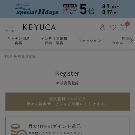
0
MENU
キッチン用品
インテリア雑貨
日用雑
ファッション
食器
収納・寝具
タオル・アロ
TOP
新規会員登録
Register
新規会員登録
会員登録いただくと
様々な特典サービスをご利用いただけます。
最大10％のポイント還元
お買物のたびにポイントがたまる。