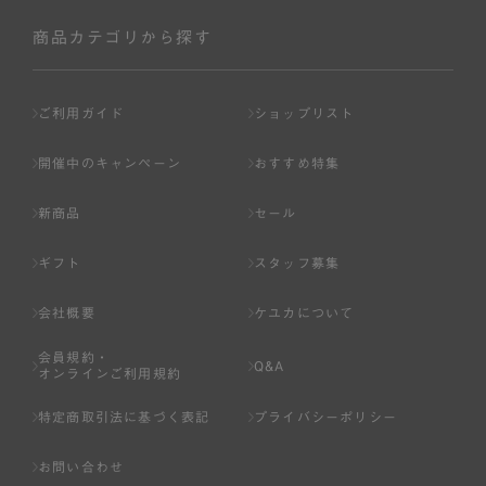
社が入会を承認したお客様を指します。
会員の資格は第三者に譲渡、承継、貸与等することは出来
商品カテゴリから探す
ません。
第3条 （会員登録）
ご利用ガイド
ショップリスト
1.会員の登録は、弊社所定の情報を、インターネット上の
ページへの入力、または弊社が別途指定する方法に従って
開催中のキャンペーン
おすすめ特集
提出することで登録することが出来ます。
新商品
セール
2.会員登録は、一人につき１アカウントのみとします。一
人で２アカウント以上を登録したと弊社が合理的な理由に
ギフト
スタッフ募集
基づき判断した場合は、弊社は、その登録を取り消すこと
があります。
会社概要
ケユカについて
3.前項の定めの他、弊社は、会員登録した方が以下の各号
会員規約・
のいずれかの事由に該当する場合は、その登録を拒否し、
Q&A
オンラインご利用規約
または事前に通知することなく一旦なされた登録を取り消
すことがあります。
特定商取引法に基づく表記
プライバシーポリシー
（1） 本規約違反により、会員登録の抹消等の処分を受けて
お問い合わせ
いる場合。