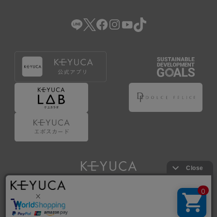
（2） 会員登録の申請に虚偽の事項が含まれている場合。
（3） 商品等に関する料金等の支払遅延その他の債務不履行
があった場合。
（4） 弊社が提供するサービスの利用に際して、ご利用規約
第14条に該当する場合。
（5） その他、本規約または個別規定に違反した場合。
4.会員登録が取り消された場合においても、当該会員は、
弊社とのお取引等により既に発生した支払義務等の取引上
の義務および本規約上の義務の履行責任を免れないものと
します。
5.仮登録とは、ケユカが提供するアプリ等でサービスを利
用するための簡易的な会員登録（以下「仮登録」といいま
す。）を指します。
6.仮登録をすることで、第9条のポイント付与を受けるこ
とができます。
Copyright © KAWAJUN Co., Ltd. All Rights Reserved.
7.仮登録状態はポイントの利用は行えず、第3条1項の通り
に登録完了することでポイント利用が行えるようになりま
す。