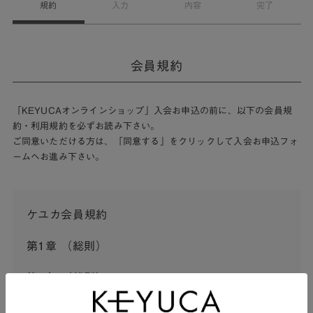
規約
入力
内容
完了
会員規約
「KEYUCAオンラインショップ」入会お申込の前に、以下の会員規
約・利用規約を必ずお読み下さい。
ご同意いただける方は、「同意する」をクリックして入会お申込フォ
ームへお進み下さい。
ケユカ会員規約
第1章 （総則）
第1条 （総則）
この会員規約（以下「本規約」といいます。）は、河淳株