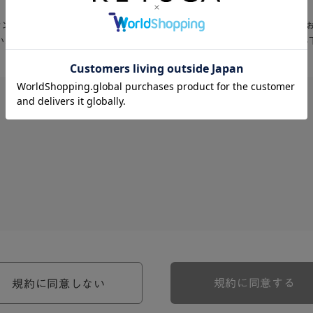
Aオンラインショップ」入会お申込の前に、以下の会員規約・利用規約を必ず
いただける方は、「同意する」をクリックして入会お申込フォームへお進み
、河淳株式会社ケユカ事業部（以下「弊社」といいます。）が提供す
。）に対し適用されます。
関わる一切の関係に適用されるものとします。
約のほか、ご利用にあたってのルール等、各種の定め（以下、「個別
規約に同意する
規約に同意しない
約の一部を構成するものとします。
場合には、個別規定において特段の定めなき限り、個別規定の定めが