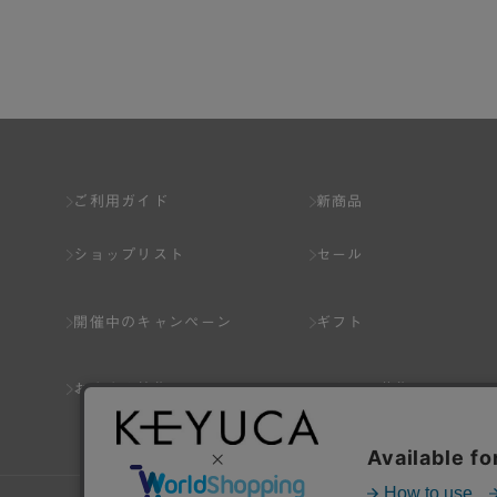
第2章 （会員の定義）
第2条 （会員の定義）
会員とは、本規約を承認した上で所定の手続を完
会員の資格は第三者に譲渡、承継、貸与等するこ
ご利用ガイド
新商品
第3条 （会員登録）
ショップリスト
セール
1.会員の登録は、弊社所定の情報を、インター
2.会員登録は、一人につき１アカウントのみと
開催中のキャンペーン
ギフト
ことがあります。
3.前項の定めの他、弊社は、会員登録した方が
おすすめ特集
スタッフ募集
り消すことがあります。
（1） 本規約違反により、会員登録の抹消等の処
（2） 会員登録の申請に虚偽の事項が含まれている