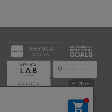
出することで登録することが出来ます。
づき判断した場合は、弊社は、その登録を取り消す
たは事前に通知することなく一旦なされた登録を取