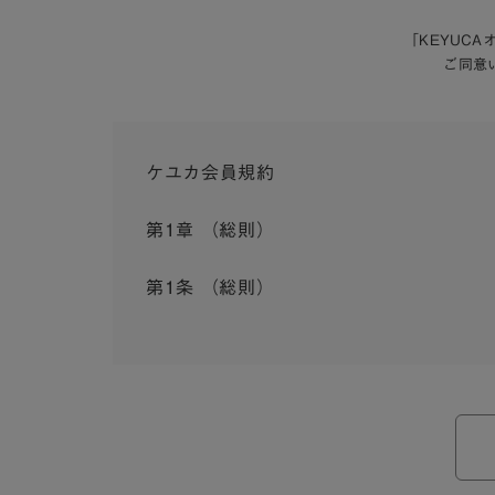
「KEYUC
ご同意
ケユカ会員規約
第1章 （総則）
第1条 （総則）
この会員規約（以下「本規約」といいます。）は
入会を承認したお客様（以下「会員」といいます
本規約は、会員と弊社との間のサービスの利用に
弊社が一連のサービスを提供するにあたり、本規
ら個別規定はその名称のいかんに関わらず、本規
本規約の定めが前項の個別規定の定めと矛盾する