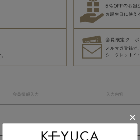
5％OFFのお
お誕生日に使え
会員限定クーポ
メルマガ登録で
シークレットイ
す。
会員情報
入力
入力
内容
会員規約