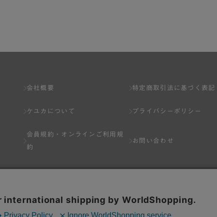
了し、弊社が入会を承認したお客様を指します。
とは出来ません。
会社概要
特定商取引法に基づく表記
ケユカについて
プライバシーポリシー
ネット上のページへの入力、または弊社が別途指定する方法に従って提
会員規約・
オンラインご利用規
します。一人で２アカウント以上を登録したと弊社が合理的な理由に基
お問い合わせ
約
以下の各号のいずれかの事由に該当する場合は、その登録を拒否し、ま
Q&A
分を受けている場合。
場合。