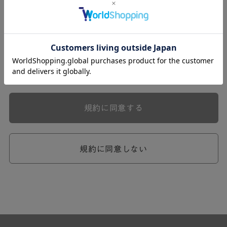
式会社ケユカ事業部（以下「弊社」といいます。）が提供
する一連のサービスに関し、弊社が次条の定めに従い入会
を承認したお客様（以下「会員」といいます。）に対し適
用されます。
本規約は、会員と弊社との間のサービスの利用に関わる一
切の関係に適用されるものとします。
弊社が一連のサービスを提供するにあたり、本規約のほ
か、ご利用にあたってのルール等、各種の定め（以下、
「個別規定」といいます。）をすることがあります。これ
規約に同意する
ら個別規定はその名称のいかんに関わらず、本規約の一部
を構成するものとします。
本規約の定めが前項の個別規定の定めと矛盾する場合に
は、個別規定において特段の定めなき限り、個別規定の定
規約に同意しない
めが優先されるものとします。
第2章 （会員の定義）
第2条 （会員の定義）
会員とは、本規約を承認した上で所定の手続を完了し、弊