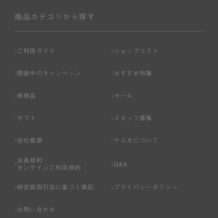
社が入会を承認したお客様を指します。
会員の資格は第三者に譲渡、承継、貸与等することは出来
商品カテゴリから探す
ません。
第3条 （会員登録）
ご利用ガイド
ショップリスト
1.会員の登録は、弊社所定の情報を、インターネット上の
ページへの入力、または弊社が別途指定する方法に従って
開催中のキャンペーン
おすすめ特集
提出することで登録することが出来ます。
新商品
セール
2.会員登録は、一人につき１アカウントのみとします。一
人で２アカウント以上を登録したと弊社が合理的な理由に
ギフト
スタッフ募集
基づき判断した場合は、弊社は、その登録を取り消すこと
があります。
会社概要
ケユカについて
3.前項の定めの他、弊社は、会員登録した方が以下の各号
会員規約・
のいずれかの事由に該当する場合は、その登録を拒否し、
Q&A
オンラインご利用規約
または事前に通知することなく一旦なされた登録を取り消
すことがあります。
特定商取引法に基づく表記
プライバシーポリシー
（1） 本規約違反により、会員登録の抹消等の処分を受けて
お問い合わせ
いる場合。