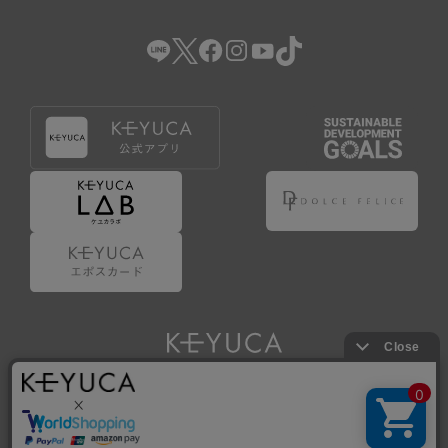
（2） 会員登録の申請に虚偽の事項が含まれている場合。
（3） 商品等に関する料金等の支払遅延その他の債務不履行
があった場合。
（4） 弊社が提供するサービスの利用に際して、ご利用規約
第14条に該当する場合。
（5） その他、本規約または個別規定に違反した場合。
4.会員登録が取り消された場合においても、当該会員は、
弊社とのお取引等により既に発生した支払義務等の取引上
の義務および本規約上の義務の履行責任を免れないものと
します。
5.仮登録とは、ケユカが提供するアプリ等でサービスを利
用するための簡易的な会員登録（以下「仮登録」といいま
す。）を指します。
6.仮登録をすることで、第9条のポイント付与を受けるこ
とができます。
Copyright © KAWAJUN Co., Ltd. All Rights Reserved.
7.仮登録状態はポイントの利用は行えず、第3条1項の通り
に登録完了することでポイント利用が行えるようになりま
す。