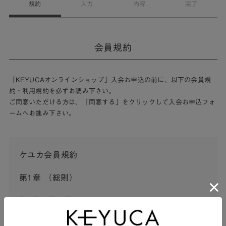
規約
入力
内容
完了
会員規約
「KEYUCAオンラインショップ」入会お申込の前に、以下の会員規
約・利用規約を必ずお読み下さい。
ご同意いただける方は、「同意する」をクリックして入会お申込フォ
ームへお進み下さい。
ケユカ会員規約
第1章 （総則）
第1条 （総則）
この会員規約（以下「本規約」といいます。）は、河淳株