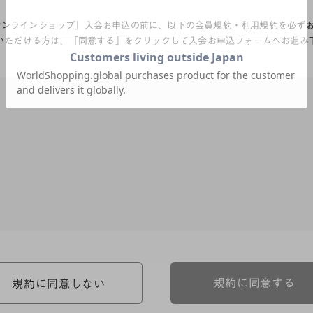
Aオンラインショップ」入会お申込の前に、以下の会員規約・利用規約を必ず
いただける方は、「同意する」をクリックして入会お申込フォームへお進み
、河淳株式会社ケユカ事業部（以下「弊社」といいます。）が提供す
。）に対し適用されます。
関わる一切の関係に適用されるものとします。
約のほか、ご利用にあたってのルール等、各種の定め（以下、「個別
規約に同意する
規約に同意しない
約の一部を構成するものとします。
場合には、個別規定において特段の定めなき限り、個別規定の定めが