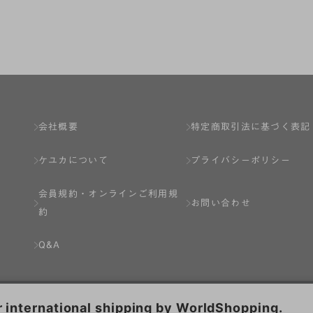
了し、弊社が入会を承認したお客様を指します。
とは出来ません。
会社概要
特定商取引法に基づく表記
ケユカについて
プライバシーポリシー
ネット上のページへの入力、または弊社が別途指定する方法に従って提
会員規約・
オンラインご利用規
します。一人で２アカウント以上を登録したと弊社が合理的な理由に基
お問い合わせ
約
以下の各号のいずれかの事由に該当する場合は、その登録を拒否し、ま
Q&A
分を受けている場合。
場合。