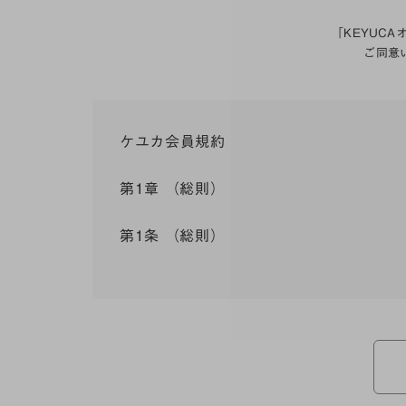
「KEYUC
ご同意
ケユカ会員規約
第1章 （総則）
第1条 （総則）
この会員規約（以下「本規約」といいます。）は
入会を承認したお客様（以下「会員」といいます
本規約は、会員と弊社との間のサービスの利用に
弊社が一連のサービスを提供するにあたり、本規
ら個別規定はその名称のいかんに関わらず、本規
本規約の定めが前項の個別規定の定めと矛盾する