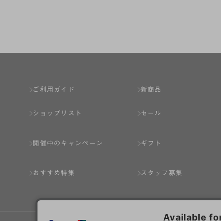
第2章 （会員の定義）
第2条 （会員の定義）
会員とは、本規約を承認した上で所定の手続を完
会員の資格は第三者に譲渡、承継、貸与等するこ
ご利用ガイド
新商品
第3条 （会員登録）
ショップリスト
セール
1.会員の登録は、弊社所定の情報を、インター
2.会員登録は、一人につき１アカウントのみと
開催中のキャンペーン
ギフト
ことがあります。
3.前項の定めの他、弊社は、会員登録した方が
おすすめ特集
スタッフ募集
り消すことがあります。
（1） 本規約違反により、会員登録の抹消等の処
（2） 会員登録の申請に虚偽の事項が含まれている