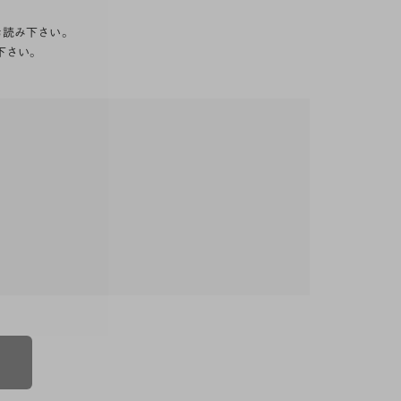
お読み下さい。
下さい。
る一連のサービスに関し、弊社が次条の定めに従い
規定」といいます。）をすることがあります。これ
優先されるものとします。