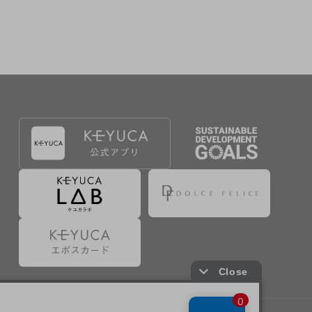
出することで登録することが出来ます。
づき判断した場合は、弊社は、その登録を取り消す
たは事前に通知することなく一旦なされた登録を取