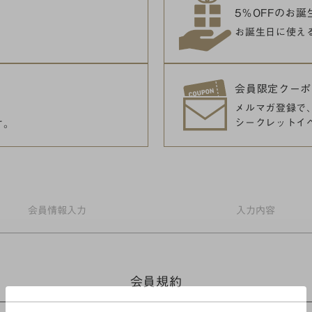
5％OFFのお
お誕生日に使え
会員限定クーポ
メルマガ登録で
シークレットイ
す。
会員情報
入力
入力
内容
会員規約