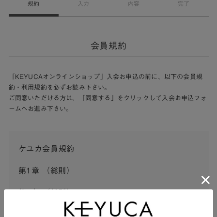
規約
入力
内容
完了
会員規約
「KEYUCAオンラインショップ」入会お申込の前に、以下の会員規
約・利用規約を必ずお読み下さい。
ご同意いただける方は、「同意する」をクリックして入会お申込フォ
ームへお進み下さい。
ケユカ会員規約
第1章 （総則）
第1条 （総則）
この会員規約（以下「本規約」といいます。）は、河淳株