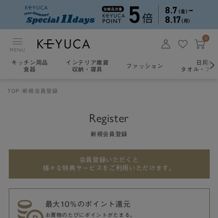
0
MENU
キッチン用品
インテリア雑貨
日用雑
ファッション
食器
収納・寝具
タオル・アロ
TOP
新規会員登録
Register
新規会員登録
会員登録いただくと
様々な特典サービスをご利用いただけます。
最大10％のポイント還元
お買物のたびにポイントがたまる。