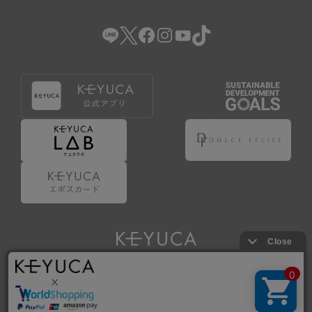
（2） 会員登録の申請に虚偽の事項が含まれている場合。
（3） 商品等に関する料金等の支払遅延その他の債務不履行
があった場合。
（4） 弊社が提供するサービスの利用に際して、ご利用規約
第14条に該当する場合。
（5） その他、本規約または個別規定に違反した場合。
4.会員登録が取り消された場合においても、当該会員は、
弊社とのお取引等により既に発生した支払義務等の取引上
の義務および本規約上の義務の履行責任を免れないものと
します。
5.仮登録とは、ケユカが提供するアプリ等でサービスを利
用するための簡易的な会員登録（以下「仮登録」といいま
す。）を指します。
6.仮登録をすることで、第9条のポイント付与を受けるこ
とができます。
Copyright © KAWAJUN Co., Ltd. All Rights Reserved.
7.仮登録状態はポイントの利用は行えず、第3条1項の通り
に登録完了することでポイント利用が行えるようになりま
す。