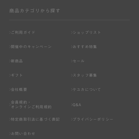
社が入会を承認したお客様を指します。
会員の資格は第三者に譲渡、承継、貸与等することは出来
商品カテゴリから探す
ません。
第3条 （会員登録）
ご利用ガイド
ショップリスト
1.会員の登録は、弊社所定の情報を、インターネット上の
ページへの入力、または弊社が別途指定する方法に従って
開催中のキャンペーン
おすすめ特集
提出することで登録することが出来ます。
新商品
セール
2.会員登録は、一人につき１アカウントのみとします。一
人で２アカウント以上を登録したと弊社が合理的な理由に
ギフト
スタッフ募集
基づき判断した場合は、弊社は、その登録を取り消すこと
があります。
会社概要
ケユカについて
3.前項の定めの他、弊社は、会員登録した方が以下の各号
会員規約・
のいずれかの事由に該当する場合は、その登録を拒否し、
Q&A
オンラインご利用規約
または事前に通知することなく一旦なされた登録を取り消
すことがあります。
特定商取引法に基づく表記
プライバシーポリシー
（1） 本規約違反により、会員登録の抹消等の処分を受けて
お問い合わせ
いる場合。