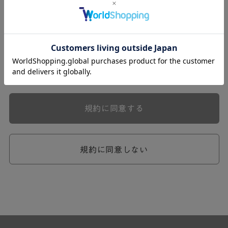
式会社ケユカ事業部（以下「弊社」といいます。）が提供
する一連のサービスに関し、弊社が次条の定めに従い入会
を承認したお客様（以下「会員」といいます。）に対し適
用されます。
本規約は、会員と弊社との間のサービスの利用に関わる一
切の関係に適用されるものとします。
弊社が一連のサービスを提供するにあたり、本規約のほ
か、ご利用にあたってのルール等、各種の定め（以下、
「個別規定」といいます。）をすることがあります。これ
規約に同意する
ら個別規定はその名称のいかんに関わらず、本規約の一部
を構成するものとします。
本規約の定めが前項の個別規定の定めと矛盾する場合に
は、個別規定において特段の定めなき限り、個別規定の定
規約に同意しない
めが優先されるものとします。
第2章 （会員の定義）
第2条 （会員の定義）
会員とは、本規約を承認した上で所定の手続を完了し、弊