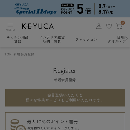
0
MENU
キッチン用品
インテリア雑貨
日用雑
ファッション
食器
収納・寝具
タオル・アロ
TOP
新規会員登録
Register
新規会員登録
会員登録いただくと
様々な特典サービスをご利用いただけます。
最大10％のポイント還元
お買物のたびにポイントがたまる。