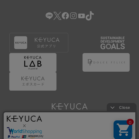
（2） 会員登録の申請に虚偽の事項が含まれている場合。
（3） 商品等に関する料金等の支払遅延その他の債務不履行
があった場合。
（4） 弊社が提供するサービスの利用に際して、ご利用規約
第14条に該当する場合。
（5） その他、本規約または個別規定に違反した場合。
4.会員登録が取り消された場合においても、当該会員は、
弊社とのお取引等により既に発生した支払義務等の取引上
の義務および本規約上の義務の履行責任を免れないものと
します。
5.仮登録とは、ケユカが提供するアプリ等でサービスを利
用するための簡易的な会員登録（以下「仮登録」といいま
す。）を指します。
6.仮登録をすることで、第9条のポイント付与を受けるこ
とができます。
Copyright © KAWAJUN Co., Ltd. All Rights Reserved.
7.仮登録状態はポイントの利用は行えず、第3条1項の通り
に登録完了することでポイント利用が行えるようになりま
す。