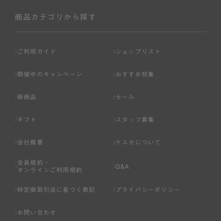
社が入会を承認したお客様を指します。
会員の資格は第三者に譲渡、承継、貸与等することは出来
商品カテゴリから探す
ません。
第3条 （会員登録）
ご利用ガイド
ショップリスト
1.会員の登録は、弊社所定の情報を、インターネット上の
ページへの入力、または弊社が別途指定する方法に従って
開催中のキャンペーン
おすすめ特集
提出することで登録することが出来ます。
新商品
セール
2.会員登録は、一人につき１アカウントのみとします。一
人で２アカウント以上を登録したと弊社が合理的な理由に
ギフト
スタッフ募集
基づき判断した場合は、弊社は、その登録を取り消すこと
があります。
会社概要
ケユカについて
3.前項の定めの他、弊社は、会員登録した方が以下の各号
会員規約・
のいずれかの事由に該当する場合は、その登録を拒否し、
Q&A
オンラインご利用規約
または事前に通知することなく一旦なされた登録を取り消
すことがあります。
特定商取引法に基づく表記
プライバシーポリシー
（1） 本規約違反により、会員登録の抹消等の処分を受けて
お問い合わせ
いる場合。