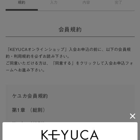
規約
入力
内容
完了
会員規約
「KEYUCAオンラインショップ」入会お申込の前に、以下の会員規
約・利用規約を必ずお読み下さい。
ご同意いただける方は、「同意する」をクリックして入会お申込フォ
ームへお進み下さい。
ケユカ会員規約
第1章 （総則）
第1条 （総則）
この会員規約（以下「本規約」といいます。）は、河淳株