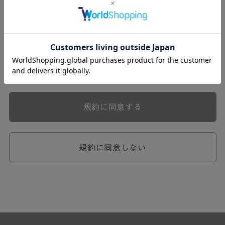
式会社ケユカ事業部（以下「弊社」といいます。）が提供
する一連のサービスに関し、弊社が次条の定めに従い入会
を承認したお客様（以下「会員」といいます。）に対し適
用されます。
本規約は、会員と弊社との間のサービスの利用に関わる一
切の関係に適用されるものとします。
弊社が一連のサービスを提供するにあたり、本規約のほ
か、ご利用にあたってのルール等、各種の定め（以下、
「個別規定」といいます。）をすることがあります。これ
規約に同意する
ら個別規定はその名称のいかんに関わらず、本規約の一部
を構成するものとします。
本規約の定めが前項の個別規定の定めと矛盾する場合に
は、個別規定において特段の定めなき限り、個別規定の定
規約に同意しない
めが優先されるものとします。
第2章 （会員の定義）
第2条 （会員の定義）
会員とは、本規約を承認した上で所定の手続を完了し、弊