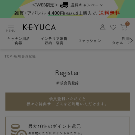
0
MENU
キッチン用品
インテリア雑貨
日用雑
ファッション
食器
収納・寝具
タオル・アロ
TOP
新規会員登録
Register
新規会員登録
会員登録いただくと
様々な特典サービスをご利用いただけます。
最大10％のポイント還元
お買物のたびにポイントがたまる。