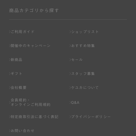
社が入会を承認したお客様を指します。
会員の資格は第三者に譲渡、承継、貸与等することは出来
商品カテゴリから探す
ません。
第3条 （会員登録）
ご利用ガイド
ショップリスト
1.会員の登録は、弊社所定の情報を、インターネット上の
ページへの入力、または弊社が別途指定する方法に従って
開催中のキャンペーン
おすすめ特集
提出することで登録することが出来ます。
新商品
セール
2.会員登録は、一人につき１アカウントのみとします。一
人で２アカウント以上を登録したと弊社が合理的な理由に
ギフト
スタッフ募集
基づき判断した場合は、弊社は、その登録を取り消すこと
があります。
会社概要
ケユカについて
3.前項の定めの他、弊社は、会員登録した方が以下の各号
会員規約・
のいずれかの事由に該当する場合は、その登録を拒否し、
Q&A
オンラインご利用規約
または事前に通知することなく一旦なされた登録を取り消
すことがあります。
特定商取引法に基づく表記
プライバシーポリシー
（1） 本規約違反により、会員登録の抹消等の処分を受けて
お問い合わせ
いる場合。