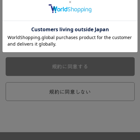
式会社ケユカ事業部（以下「弊社」といいます。）が提供
する一連のサービスに関し、弊社が次条の定めに従い入会
を承認したお客様（以下「会員」といいます。）に対し適
用されます。
本規約は、会員と弊社との間のサービスの利用に関わる一
切の関係に適用されるものとします。
弊社が一連のサービスを提供するにあたり、本規約のほ
か、ご利用にあたってのルール等、各種の定め（以下、
「個別規定」といいます。）をすることがあります。これ
規約に同意する
ら個別規定はその名称のいかんに関わらず、本規約の一部
を構成するものとします。
本規約の定めが前項の個別規定の定めと矛盾する場合に
は、個別規定において特段の定めなき限り、個別規定の定
規約に同意しない
めが優先されるものとします。
第2章 （会員の定義）
第2条 （会員の定義）
会員とは、本規約を承認した上で所定の手続を完了し、弊