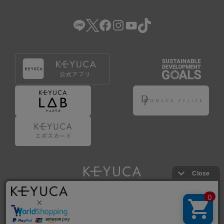
（2） 会員登録の申請に虚偽の事項が含まれている場合。
（3） 商品等に関する料金等の支払遅延その他の債務不履行
があった場合。
（4） 弊社が提供するサービスの利用に際して、ご利用規約
第14条に該当する場合。
（5） その他、本規約または個別規定に違反した場合。
4.会員登録が取り消された場合においても、当該会員は、
弊社とのお取引等により既に発生した支払義務等の取引上
の義務および本規約上の義務の履行責任を免れないものと
します。
5.仮登録とは、ケユカが提供するアプリ等でサービスを利
用するための簡易的な会員登録（以下「仮登録」といいま
す。）を指します。
6.仮登録をすることで、第9条のポイント付与を受けるこ
とができます。
Copyright © KAWAJUN Co., Ltd. All Rights Reserved.
7.仮登録状態はポイントの利用は行えず、第3条1項の通り
に登録完了することでポイント利用が行えるようになりま
す。