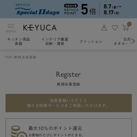
0
MENU
キッチン用品
インテリア雑貨
日用雑
ファッション
食器
収納・寝具
タオル・アロ
TOP
新規会員登録
Register
新規会員登録
会員登録いただくと
様々な特典サービスをご利用いただけます。
最大10％のポイント還元
お買物のたびにポイントがたまる。