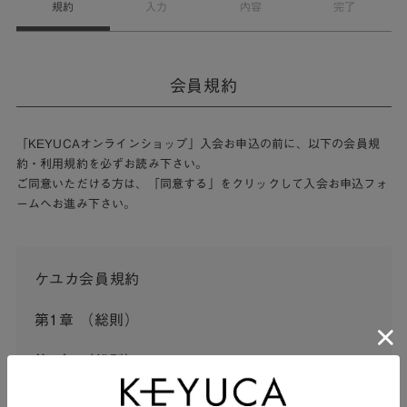
規約
入力
内容
完了
会員規約
「KEYUCAオンラインショップ」入会お申込の前に、以下の会員規
約・利用規約を必ずお読み下さい。
ご同意いただける方は、「同意する」をクリックして入会お申込フォ
ームへお進み下さい。
ケユカ会員規約
第1章 （総則）
第1条 （総則）
この会員規約（以下「本規約」といいます。）は、河淳株