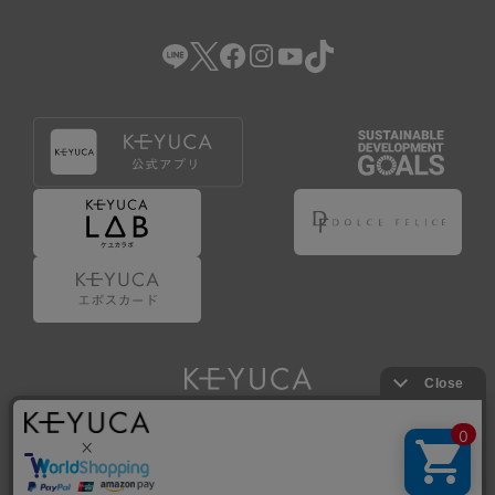
（2） 会員登録の申請に虚偽の事項が含まれている場合。
（3） 商品等に関する料金等の支払遅延その他の債務不履行
があった場合。
（4） 弊社が提供するサービスの利用に際して、ご利用規約
第14条に該当する場合。
（5） その他、本規約または個別規定に違反した場合。
4.会員登録が取り消された場合においても、当該会員は、
弊社とのお取引等により既に発生した支払義務等の取引上
の義務および本規約上の義務の履行責任を免れないものと
します。
5.仮登録とは、ケユカが提供するアプリ等でサービスを利
用するための簡易的な会員登録（以下「仮登録」といいま
す。）を指します。
6.仮登録をすることで、第9条のポイント付与を受けるこ
とができます。
Copyright © KAWAJUN Co., Ltd. All Rights Reserved.
7.仮登録状態はポイントの利用は行えず、第3条1項の通り
に登録完了することでポイント利用が行えるようになりま
す。