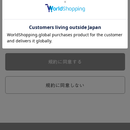
式会社ケユカ事業部（以下「弊社」といいます。）が提供
する一連のサービスに関し、弊社が次条の定めに従い入会
を承認したお客様（以下「会員」といいます。）に対し適
用されます。
本規約は、会員と弊社との間のサービスの利用に関わる一
切の関係に適用されるものとします。
弊社が一連のサービスを提供するにあたり、本規約のほ
か、ご利用にあたってのルール等、各種の定め（以下、
「個別規定」といいます。）をすることがあります。これ
規約に同意する
ら個別規定はその名称のいかんに関わらず、本規約の一部
を構成するものとします。
本規約の定めが前項の個別規定の定めと矛盾する場合に
は、個別規定において特段の定めなき限り、個別規定の定
規約に同意しない
めが優先されるものとします。
第2章 （会員の定義）
第2条 （会員の定義）
会員とは、本規約を承認した上で所定の手続を完了し、弊