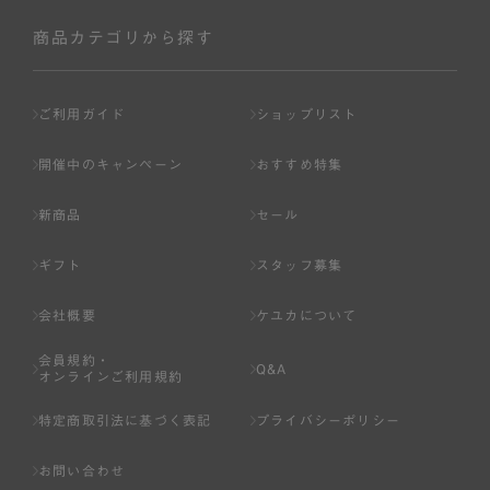
社が入会を承認したお客様を指します。
会員の資格は第三者に譲渡、承継、貸与等することは出来
商品カテゴリから探す
ません。
第3条 （会員登録）
ご利用ガイド
ショップリスト
1.会員の登録は、弊社所定の情報を、インターネット上の
ページへの入力、または弊社が別途指定する方法に従って
開催中のキャンペーン
おすすめ特集
提出することで登録することが出来ます。
新商品
セール
2.会員登録は、一人につき１アカウントのみとします。一
人で２アカウント以上を登録したと弊社が合理的な理由に
ギフト
スタッフ募集
基づき判断した場合は、弊社は、その登録を取り消すこと
があります。
会社概要
ケユカについて
3.前項の定めの他、弊社は、会員登録した方が以下の各号
会員規約・
のいずれかの事由に該当する場合は、その登録を拒否し、
Q&A
オンラインご利用規約
または事前に通知することなく一旦なされた登録を取り消
すことがあります。
特定商取引法に基づく表記
プライバシーポリシー
（1） 本規約違反により、会員登録の抹消等の処分を受けて
お問い合わせ
いる場合。