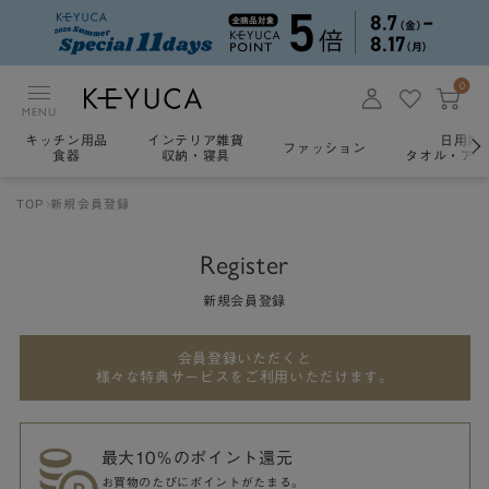
0
MENU
キッチン用品
インテリア雑貨
日用雑
ファッション
食器
収納・寝具
タオル・アロ
TOP
新規会員登録
Register
新規会員登録
会員登録いただくと
様々な特典サービスをご利用いただけます。
最大10％のポイント還元
お買物のたびにポイントがたまる。