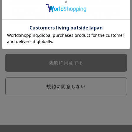
式会社ケユカ事業部（以下「弊社」といいます。）が提供
する一連のサービスに関し、弊社が次条の定めに従い入会
を承認したお客様（以下「会員」といいます。）に対し適
用されます。
本規約は、会員と弊社との間のサービスの利用に関わる一
切の関係に適用されるものとします。
弊社が一連のサービスを提供するにあたり、本規約のほ
か、ご利用にあたってのルール等、各種の定め（以下、
「個別規定」といいます。）をすることがあります。これ
規約に同意する
ら個別規定はその名称のいかんに関わらず、本規約の一部
を構成するものとします。
本規約の定めが前項の個別規定の定めと矛盾する場合に
は、個別規定において特段の定めなき限り、個別規定の定
規約に同意しない
めが優先されるものとします。
第2章 （会員の定義）
第2条 （会員の定義）
会員とは、本規約を承認した上で所定の手続を完了し、弊