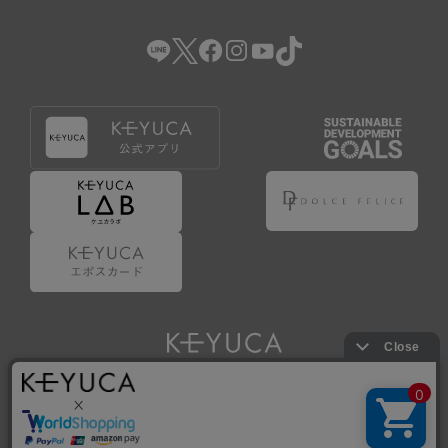
（2） 会員登録の申請に虚偽の事項が含まれている場合。
（3） 商品等に関する料金等の支払遅延その他の債務不履行
があった場合。
（4） 弊社が提供するサービスの利用に際して、ご利用規約
第14条に該当する場合。
（5） その他、本規約または個別規定に違反した場合。
4.会員登録が取り消された場合においても、当該会員は、
弊社とのお取引等により既に発生した支払義務等の取引上
の義務および本規約上の義務の履行責任を免れないものと
します。
5.仮登録とは、ケユカが提供するアプリ等でサービスを利
用するための簡易的な会員登録（以下「仮登録」といいま
す。）を指します。
6.仮登録をすることで、第9条のポイント付与を受けるこ
とができます。
Copyright © KAWAJUN Co., Ltd. All Rights Reserved.
7.仮登録状態はポイントの利用は行えず、第3条1項の通り
に登録完了することでポイント利用が行えるようになりま
す。