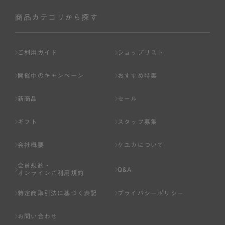
社が入会を承認したお客様を指します。
会員の資格は第三者に譲渡、承継、貸与等することは出来
商品カテゴリから探す
ません。
第3条 （会員登録）
ご利用ガイド
ショップリスト
1.会員の登録は、弊社所定の情報を、インターネット上の
ページへの入力、または弊社が別途指定する方法に従って
開催中のキャンペーン
おすすめ特集
提出することで登録することが出来ます。
新商品
セール
2.会員登録は、一人につき１アカウントのみとします。一
人で２アカウント以上を登録したと弊社が合理的な理由に
ギフト
スタッフ募集
基づき判断した場合は、弊社は、その登録を取り消すこと
があります。
会社概要
ケユカについて
3.前項の定めの他、弊社は、会員登録した方が以下の各号
会員規約・
のいずれかの事由に該当する場合は、その登録を拒否し、
Q&A
オンラインご利用規約
または事前に通知することなく一旦なされた登録を取り消
すことがあります。
特定商取引法に基づく表記
プライバシーポリシー
（1） 本規約違反により、会員登録の抹消等の処分を受けて
お問い合わせ
いる場合。