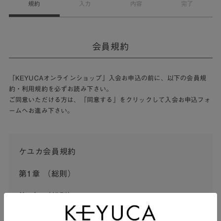
規約
入力
内容
完了
会員規約
「KEYUCAオンラインショップ」入会お申込の前に、以下の会員規
約・利用規約を必ずお読み下さい。
ご同意いただける方は、「同意する」をクリックして入会お申込フォ
ームへお進み下さい。
ケユカ会員規約
第1章 （総則）
第1条 （総則）
この会員規約（以下「本規約」といいます。）は、河淳株