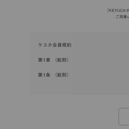
「KEYUC
ご同意
ケユカ会員規約
第1章 （総則）
第1条 （総則）
この会員規約（以下「本規約」といいます。）は
入会を承認したお客様（以下「会員」といいます
本規約は、会員と弊社との間のサービスの利用に
弊社が一連のサービスを提供するにあたり、本規
ら個別規定はその名称のいかんに関わらず、本規
本規約の定めが前項の個別規定の定めと矛盾する