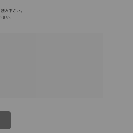
お読み下さい。
下さい。
る一連のサービスに関し、弊社が次条の定めに従い
規定」といいます。）をすることがあります。これ
優先されるものとします。