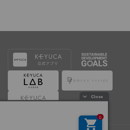
出することで登録することが出来ます。
づき判断した場合は、弊社は、その登録を取り消す
たは事前に通知することなく一旦なされた登録を取