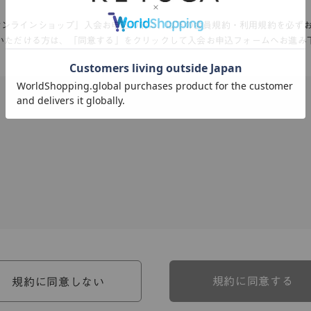
Aオンラインショップ」入会お申込の前に、以下の会員規約・利用規約を必ず
いただける方は、「同意する」をクリックして入会お申込フォームへお進み
、河淳株式会社ケユカ事業部（以下「弊社」といいます。）が提供す
。）に対し適用されます。
関わる一切の関係に適用されるものとします。
約のほか、ご利用にあたってのルール等、各種の定め（以下、「個別
規約に同意する
規約に同意しない
約の一部を構成するものとします。
場合には、個別規定において特段の定めなき限り、個別規定の定めが