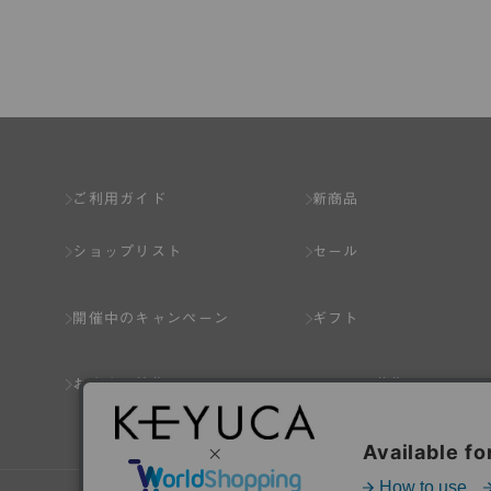
第2章 （会員の定義）
第2条 （会員の定義）
会員とは、本規約を承認した上で所定の手続を完
会員の資格は第三者に譲渡、承継、貸与等するこ
ご利用ガイド
新商品
第3条 （会員登録）
ショップリスト
セール
1.会員の登録は、弊社所定の情報を、インター
2.会員登録は、一人につき１アカウントのみと
開催中のキャンペーン
ギフト
ことがあります。
3.前項の定めの他、弊社は、会員登録した方が
おすすめ特集
スタッフ募集
り消すことがあります。
（1） 本規約違反により、会員登録の抹消等の処
（2） 会員登録の申請に虚偽の事項が含まれている