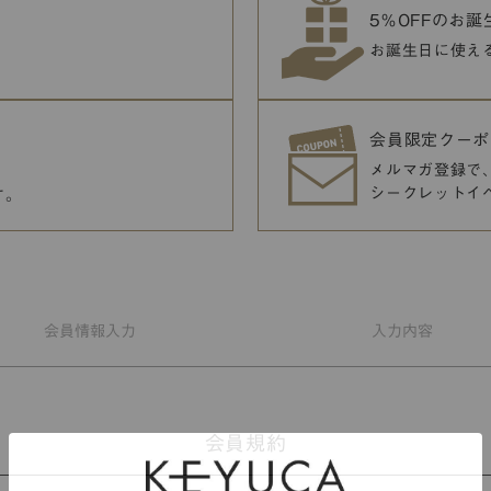
5％OFFのお
お誕生日に使え
会員限定クーポ
メルマガ登録で
シークレットイ
す。
会員情報
入力
入力
内容
会員規約