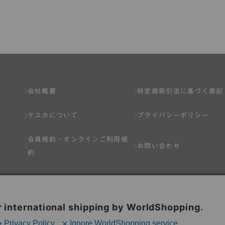
了し、弊社が入会を承認したお客様を指します。
とは出来ません。
会社概要
特定商取引法に基づく表記
ケユカについて
プライバシーポリシー
ネット上のページへの入力、または弊社が別途指定する方法に従って提
会員規約・
オンラインご利用規
します。一人で２アカウント以上を登録したと弊社が合理的な理由に基
お問い合わせ
約
以下の各号のいずれかの事由に該当する場合は、その登録を拒否し、ま
Q&A
分を受けている場合。
場合。