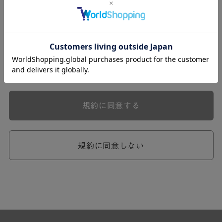
式会社ケユカ事業部（以下「弊社」といいます。）が提供
する一連のサービスに関し、弊社が次条の定めに従い入会
を承認したお客様（以下「会員」といいます。）に対し適
用されます。
本規約は、会員と弊社との間のサービスの利用に関わる一
切の関係に適用されるものとします。
弊社が一連のサービスを提供するにあたり、本規約のほ
か、ご利用にあたってのルール等、各種の定め（以下、
「個別規定」といいます。）をすることがあります。これ
規約に同意する
ら個別規定はその名称のいかんに関わらず、本規約の一部
を構成するものとします。
本規約の定めが前項の個別規定の定めと矛盾する場合に
は、個別規定において特段の定めなき限り、個別規定の定
規約に同意しない
めが優先されるものとします。
第2章 （会員の定義）
第2条 （会員の定義）
会員とは、本規約を承認した上で所定の手続を完了し、弊