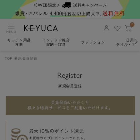
0
MENU
キッチン用品
インテリア雑貨
日用雑
ファッション
食器
収納・寝具
タオル・アロ
TOP
新規会員登録
Register
新規会員登録
会員登録いただくと
様々な特典サービスをご利用いただけます。
最大10％のポイント還元
お買物のたびにポイントがたまる。