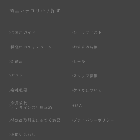
社が入会を承認したお客様を指します。
会員の資格は第三者に譲渡、承継、貸与等することは出来
商品カテゴリから探す
ません。
第3条 （会員登録）
ご利用ガイド
ショップリスト
1.会員の登録は、弊社所定の情報を、インターネット上の
ページへの入力、または弊社が別途指定する方法に従って
開催中のキャンペーン
おすすめ特集
提出することで登録することが出来ます。
新商品
セール
2.会員登録は、一人につき１アカウントのみとします。一
人で２アカウント以上を登録したと弊社が合理的な理由に
ギフト
スタッフ募集
基づき判断した場合は、弊社は、その登録を取り消すこと
があります。
会社概要
ケユカについて
3.前項の定めの他、弊社は、会員登録した方が以下の各号
会員規約・
のいずれかの事由に該当する場合は、その登録を拒否し、
Q&A
オンラインご利用規約
または事前に通知することなく一旦なされた登録を取り消
すことがあります。
特定商取引法に基づく表記
プライバシーポリシー
（1） 本規約違反により、会員登録の抹消等の処分を受けて
お問い合わせ
いる場合。