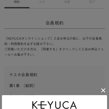
規約
入力
内容
完了
会員規約
「KEYUCAオンラインショップ」入会お申込の前に、以下の会員規
約・利用規約を必ずお読み下さい。
ご同意いただける方は、「同意する」をクリックして入会お申込フォ
ームへお進み下さい。
ケユカ会員規約
第1章 （総則）
第1条 （総則）
この会員規約（以下「本規約」といいます。）は、河淳株