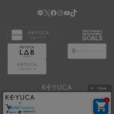
（2） 会員登録の申請に虚偽の事項が含まれている場合。
（3） 商品等に関する料金等の支払遅延その他の債務不履行
があった場合。
（4） 弊社が提供するサービスの利用に際して、ご利用規約
第14条に該当する場合。
（5） その他、本規約または個別規定に違反した場合。
4.会員登録が取り消された場合においても、当該会員は、
弊社とのお取引等により既に発生した支払義務等の取引上
の義務および本規約上の義務の履行責任を免れないものと
します。
5.仮登録とは、ケユカが提供するアプリ等でサービスを利
用するための簡易的な会員登録（以下「仮登録」といいま
す。）を指します。
6.仮登録をすることで、第9条のポイント付与を受けるこ
とができます。
Copyright © KAWAJUN Co., Ltd. All Rights Reserved.
7.仮登録状態はポイントの利用は行えず、第3条1項の通り
に登録完了することでポイント利用が行えるようになりま
す。