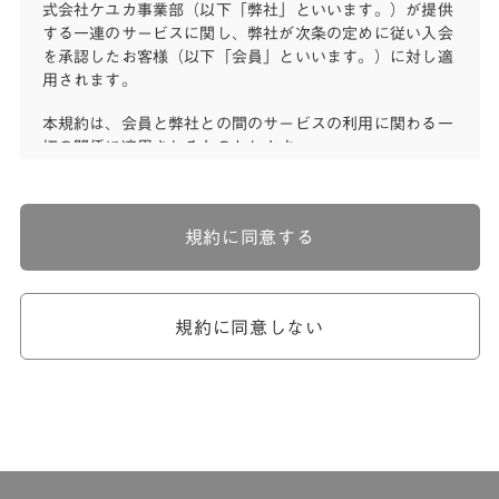
式会社ケユカ事業部（以下「弊社」といいます。）が提供
する一連のサービスに関し、弊社が次条の定めに従い入会
を承認したお客様（以下「会員」といいます。）に対し適
用されます。
本規約は、会員と弊社との間のサービスの利用に関わる一
切の関係に適用されるものとします。
弊社が一連のサービスを提供するにあたり、本規約のほ
か、ご利用にあたってのルール等、各種の定め（以下、
「個別規定」といいます。）をすることがあります。これ
規約に同意する
ら個別規定はその名称のいかんに関わらず、本規約の一部
を構成するものとします。
本規約の定めが前項の個別規定の定めと矛盾する場合に
は、個別規定において特段の定めなき限り、個別規定の定
規約に同意しない
めが優先されるものとします。
第2章 （会員の定義）
第2条 （会員の定義）
会員とは、本規約を承認した上で所定の手続を完了し、弊