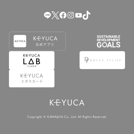
（2） 会員登録の申請に虚偽の事項が含まれている場合。
（3） 商品等に関する料金等の支払遅延その他の債務不履行
があった場合。
（4） 弊社が提供するサービスの利用に際して、ご利用規約
第14条に該当する場合。
（5） その他、本規約または個別規定に違反した場合。
4.会員登録が取り消された場合においても、当該会員は、
弊社とのお取引等により既に発生した支払義務等の取引上
の義務および本規約上の義務の履行責任を免れないものと
します。
5.仮登録とは、ケユカが提供するアプリ等でサービスを利
用するための簡易的な会員登録（以下「仮登録」といいま
す。）を指します。
6.仮登録をすることで、第9条のポイント付与を受けるこ
とができます。
Copyright © KAWAJUN Co., Ltd. All Rights Reserved.
7.仮登録状態はポイントの利用は行えず、第3条1項の通り
に登録完了することでポイント利用が行えるようになりま
す。