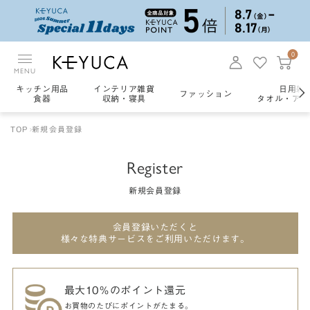
0
MENU
キッチン用品
インテリア雑貨
日用雑
ファッション
食器
収納・寝具
タオル・アロ
TOP
新規会員登録
Register
新規会員登録
会員登録いただくと
様々な特典サービスをご利用いただけます。
最大10％のポイント還元
お買物のたびにポイントがたまる。