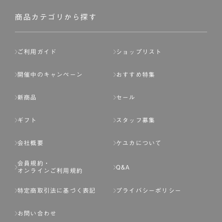
社が入会を承認したお客様を指します。
会員の資格は第三者に譲渡、承継、貸与等することは出来
商品カテゴリから探す
ません。
第3条 （会員登録）
ご利用ガイド
ショップリスト
1.会員の登録は、弊社所定の情報を、インターネット上の
ページへの入力、または弊社が別途指定する方法に従って
開催中のキャンペーン
おすすめ特集
提出することで登録することが出来ます。
新商品
セール
2.会員登録は、一人につき１アカウントのみとします。一
人で２アカウント以上を登録したと弊社が合理的な理由に
ギフト
スタッフ募集
基づき判断した場合は、弊社は、その登録を取り消すこと
があります。
会社概要
ケユカについて
3.前項の定めの他、弊社は、会員登録した方が以下の各号
会員規約・
のいずれかの事由に該当する場合は、その登録を拒否し、
Q&A
オンラインご利用規約
または事前に通知することなく一旦なされた登録を取り消
すことがあります。
特定商取引法に基づく表記
プライバシーポリシー
（1） 本規約違反により、会員登録の抹消等の処分を受けて
お問い合わせ
いる場合。