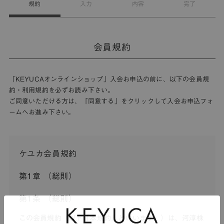
規約
入力
内容
完了
会員規約
「KEYUCAオンラインショップ」入会お申込の前に、以下の会員規
約・利用規約を必ずお読み下さい。
ご同意いただける方は、「同意する」をクリックして入会お申込フォ
ームへお進み下さい。
ケユカ会員規約
第1章 （総則）
第1条 （総則）
この会員規約（以下「本規約」といいます。）は、河淳株