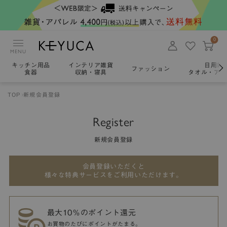
0
MENU
キッチン用品
インテリア雑貨
日用雑
ファッション
食器
収納・寝具
タオル・アロ
TOP
新規会員登録
Register
新規会員登録
会員登録いただくと
様々な特典サービスをご利用いただけます。
最大10％のポイント還元
お買物のたびにポイントがたまる。