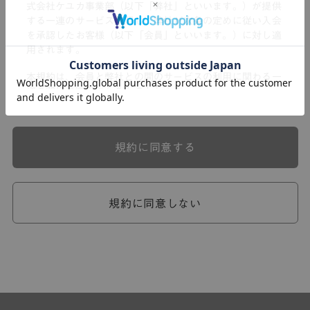
式会社ケユカ事業部（以下「弊社」といいます。）が提供
する一連のサービスに関し、弊社が次条の定めに従い入会
を承認したお客様（以下「会員」といいます。）に対し適
用されます。
本規約は、会員と弊社との間のサービスの利用に関わる一
切の関係に適用されるものとします。
弊社が一連のサービスを提供するにあたり、本規約のほ
か、ご利用にあたってのルール等、各種の定め（以下、
「個別規定」といいます。）をすることがあります。これ
規約に同意する
ら個別規定はその名称のいかんに関わらず、本規約の一部
を構成するものとします。
本規約の定めが前項の個別規定の定めと矛盾する場合に
は、個別規定において特段の定めなき限り、個別規定の定
規約に同意しない
めが優先されるものとします。
第2章 （会員の定義）
第2条 （会員の定義）
会員とは、本規約を承認した上で所定の手続を完了し、弊