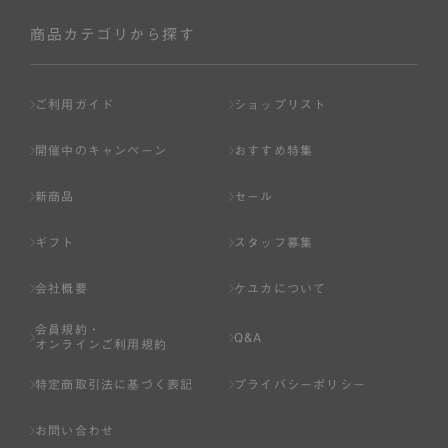
社が入会を承認したお客様を指します。
会員の資格は第三者に譲渡、承継、貸与等することは出来
商品カテゴリから探す
ません。
第3条 （会員登録）
ご利用ガイド
ショップリスト
1.会員の登録は、弊社所定の情報を、インターネット上の
ページへの入力、または弊社が別途指定する方法に従って
開催中のキャンペーン
おすすめ特集
提出することで登録することが出来ます。
新商品
セール
2.会員登録は、一人につき１アカウントのみとします。一
人で２アカウント以上を登録したと弊社が合理的な理由に
ギフト
スタッフ募集
基づき判断した場合は、弊社は、その登録を取り消すこと
があります。
会社概要
ケユカについて
3.前項の定めの他、弊社は、会員登録した方が以下の各号
会員規約・
のいずれかの事由に該当する場合は、その登録を拒否し、
Q&A
オンラインご利用規約
または事前に通知することなく一旦なされた登録を取り消
すことがあります。
特定商取引法に基づく表記
プライバシーポリシー
（1） 本規約違反により、会員登録の抹消等の処分を受けて
お問い合わせ
いる場合。