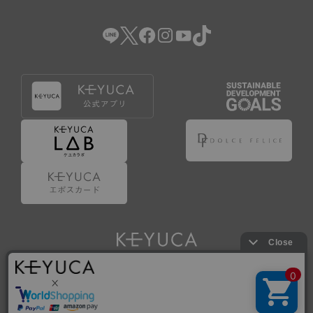
（2） 会員登録の申請に虚偽の事項が含まれている場合。
（3） 商品等に関する料金等の支払遅延その他の債務不履行
があった場合。
（4） 弊社が提供するサービスの利用に際して、ご利用規約
第14条に該当する場合。
（5） その他、本規約または個別規定に違反した場合。
4.会員登録が取り消された場合においても、当該会員は、
弊社とのお取引等により既に発生した支払義務等の取引上
の義務および本規約上の義務の履行責任を免れないものと
します。
5.仮登録とは、ケユカが提供するアプリ等でサービスを利
用するための簡易的な会員登録（以下「仮登録」といいま
す。）を指します。
6.仮登録をすることで、第9条のポイント付与を受けるこ
とができます。
Copyright © KAWAJUN Co., Ltd. All Rights Reserved.
7.仮登録状態はポイントの利用は行えず、第3条1項の通り
に登録完了することでポイント利用が行えるようになりま
す。