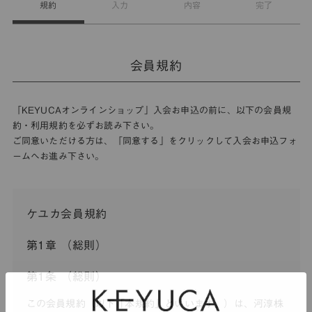
規約
入力
内容
完了
会員規約
「KEYUCAオンラインショップ」入会お申込の前に、以下の会員規
約・利用規約を必ずお読み下さい。
ご同意いただける方は、「同意する」をクリックして入会お申込フォ
ームへお進み下さい。
ケユカ会員規約
第1章 （総則）
第1条 （総則）
この会員規約（以下「本規約」といいます。）は、河淳株