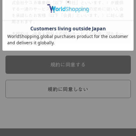
式会社ケユカ事業部（以下「弊社」といいます。）が提供
する一連のサービスに関し、弊社が次条の定めに従い入会
を承認したお客様（以下「会員」といいます。）に対し適
用されます。
本規約は、会員と弊社との間のサービスの利用に関わる一
切の関係に適用されるものとします。
弊社が一連のサービスを提供するにあたり、本規約のほ
か、ご利用にあたってのルール等、各種の定め（以下、
「個別規定」といいます。）をすることがあります。これ
規約に同意する
ら個別規定はその名称のいかんに関わらず、本規約の一部
を構成するものとします。
本規約の定めが前項の個別規定の定めと矛盾する場合に
は、個別規定において特段の定めなき限り、個別規定の定
規約に同意しない
めが優先されるものとします。
第2章 （会員の定義）
第2条 （会員の定義）
会員とは、本規約を承認した上で所定の手続を完了し、弊