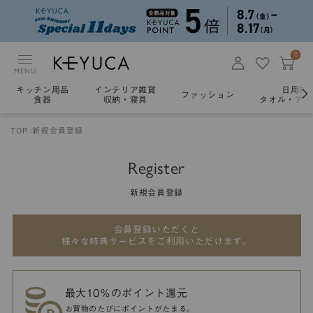
0
MENU
キッチン用品
インテリア雑貨
日用雑
ファッション
食器
収納・寝具
タオル・アロ
TOP
新規会員登録
Register
新規会員登録
会員登録いただくと
様々な特典サービスをご利用いただけます。
最大10％のポイント還元
お買物のたびにポイントがたまる。