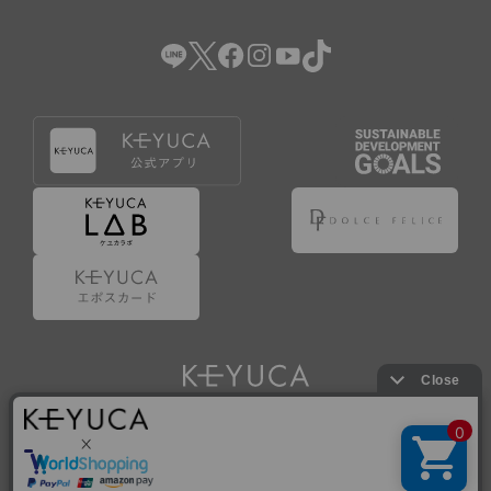
（2） 会員登録の申請に虚偽の事項が含まれている場合。
（3） 商品等に関する料金等の支払遅延その他の債務不履行
があった場合。
（4） 弊社が提供するサービスの利用に際して、ご利用規約
第14条に該当する場合。
（5） その他、本規約または個別規定に違反した場合。
4.会員登録が取り消された場合においても、当該会員は、
弊社とのお取引等により既に発生した支払義務等の取引上
の義務および本規約上の義務の履行責任を免れないものと
します。
5.仮登録とは、ケユカが提供するアプリ等でサービスを利
用するための簡易的な会員登録（以下「仮登録」といいま
す。）を指します。
6.仮登録をすることで、第9条のポイント付与を受けるこ
とができます。
Copyright © KAWAJUN Co., Ltd. All Rights Reserved.
7.仮登録状態はポイントの利用は行えず、第3条1項の通り
に登録完了することでポイント利用が行えるようになりま
す。