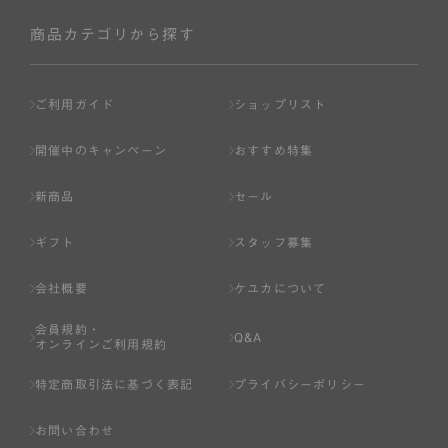
社が入会を承認したお客様を指します。
会員の資格は第三者に譲渡、承継、貸与等することは出来
商品カテゴリから探す
ません。
第3条 （会員登録）
ご利用ガイド
ショップリスト
1.会員の登録は、弊社所定の情報を、インターネット上の
ページへの入力、または弊社が別途指定する方法に従って
開催中のキャンペーン
おすすめ特集
提出することで登録することが出来ます。
新商品
セール
2.会員登録は、一人につき１アカウントのみとします。一
人で２アカウント以上を登録したと弊社が合理的な理由に
ギフト
スタッフ募集
基づき判断した場合は、弊社は、その登録を取り消すこと
があります。
会社概要
ケユカについて
3.前項の定めの他、弊社は、会員登録した方が以下の各号
会員規約・
のいずれかの事由に該当する場合は、その登録を拒否し、
Q&A
オンラインご利用規約
または事前に通知することなく一旦なされた登録を取り消
すことがあります。
特定商取引法に基づく表記
プライバシーポリシー
（1） 本規約違反により、会員登録の抹消等の処分を受けて
お問い合わせ
いる場合。