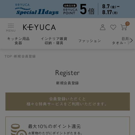
0
MENU
キッチン用品
インテリア雑貨
日用雑
ファッション
食器
収納・寝具
タオル・アロ
TOP
新規会員登録
Register
新規会員登録
会員登録いただくと
様々な特典サービスをご利用いただけます。
最大10％のポイント還元
お買物のたびにポイントがたまる。