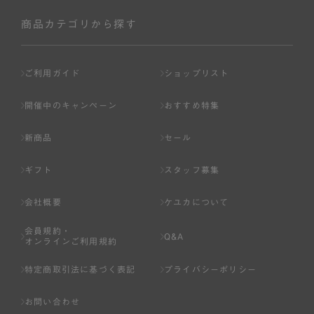
社が入会を承認したお客様を指します。
会員の資格は第三者に譲渡、承継、貸与等することは出来
商品カテゴリから探す
ません。
第3条 （会員登録）
ご利用ガイド
ショップリスト
1.会員の登録は、弊社所定の情報を、インターネット上の
ページへの入力、または弊社が別途指定する方法に従って
開催中のキャンペーン
おすすめ特集
提出することで登録することが出来ます。
新商品
セール
2.会員登録は、一人につき１アカウントのみとします。一
人で２アカウント以上を登録したと弊社が合理的な理由に
ギフト
スタッフ募集
基づき判断した場合は、弊社は、その登録を取り消すこと
があります。
会社概要
ケユカについて
3.前項の定めの他、弊社は、会員登録した方が以下の各号
会員規約・
のいずれかの事由に該当する場合は、その登録を拒否し、
Q&A
オンラインご利用規約
または事前に通知することなく一旦なされた登録を取り消
すことがあります。
特定商取引法に基づく表記
プライバシーポリシー
（1） 本規約違反により、会員登録の抹消等の処分を受けて
お問い合わせ
いる場合。