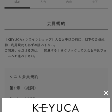
規約
入力
内容
完了
会員規約
「KEYUCAオンラインショップ」入会お申込の前に、以下の会員規
約・利用規約を必ずお読み下さい。
ご同意いただける方は、「同意する」をクリックして入会お申込フォ
ームへお進み下さい。
ケユカ会員規約
第1章 （総則）
第1条 （総則）
この会員規約（以下「本規約」といいます。）は、河淳株