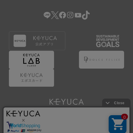
（2） 会員登録の申請に虚偽の事項が含まれている場合。
（3） 商品等に関する料金等の支払遅延その他の債務不履行
があった場合。
（4） 弊社が提供するサービスの利用に際して、ご利用規約
第14条に該当する場合。
（5） その他、本規約または個別規定に違反した場合。
4.会員登録が取り消された場合においても、当該会員は、
弊社とのお取引等により既に発生した支払義務等の取引上
の義務および本規約上の義務の履行責任を免れないものと
します。
5.仮登録とは、ケユカが提供するアプリ等でサービスを利
用するための簡易的な会員登録（以下「仮登録」といいま
す。）を指します。
6.仮登録をすることで、第9条のポイント付与を受けるこ
とができます。
Copyright © KAWAJUN Co., Ltd. All Rights Reserved.
7.仮登録状態はポイントの利用は行えず、第3条1項の通り
に登録完了することでポイント利用が行えるようになりま
す。