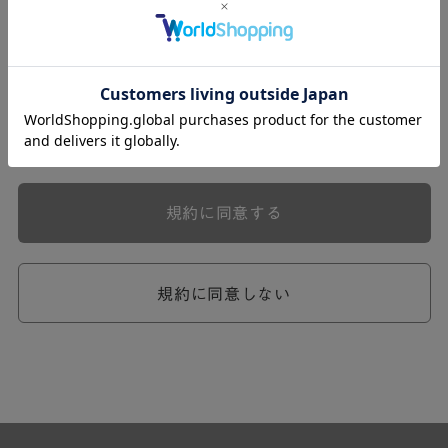
式会社ケユカ事業部（以下「弊社」といいます。）が提供
する一連のサービスに関し、弊社が次条の定めに従い入会
を承認したお客様（以下「会員」といいます。）に対し適
用されます。
本規約は、会員と弊社との間のサービスの利用に関わる一
切の関係に適用されるものとします。
弊社が一連のサービスを提供するにあたり、本規約のほ
か、ご利用にあたってのルール等、各種の定め（以下、
「個別規定」といいます。）をすることがあります。これ
規約に同意する
ら個別規定はその名称のいかんに関わらず、本規約の一部
を構成するものとします。
本規約の定めが前項の個別規定の定めと矛盾する場合に
は、個別規定において特段の定めなき限り、個別規定の定
規約に同意しない
めが優先されるものとします。
第2章 （会員の定義）
第2条 （会員の定義）
会員とは、本規約を承認した上で所定の手続を完了し、弊