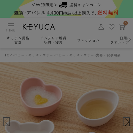
0
MENU
キッチン用品
インテリア雑貨
日用雑
ファッション
食器
収納・寝具
タオル・アロ
TOP
ベビー・キッズ・マザー
ベビー・キッズ・マザー
食器・食事用品