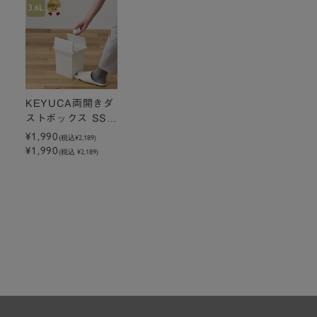
KEYUCA両開きダ
ストボックス SS
（3.6L）ホワイト
¥1,990
(税込
¥2,189
)
¥1,990
ゴミ箱
(税込 ¥2,189)