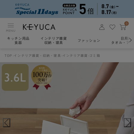
0
MENU
キッチン用品
インテリア雑貨
日用雑
ファッション
食器
収納・寝具
タオル・アロ
TOP
インテリア雑貨・収納・寝具
インテリア雑貨
ゴミ箱