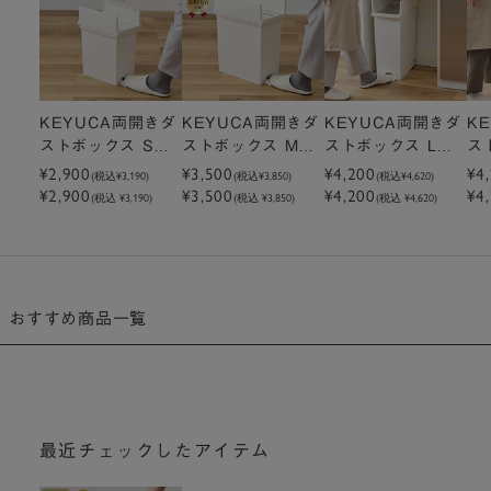
KEYUCA両開きダ
KEYUCA両開きダ
KEYUCA両開きダ
K
ストボックス S
ストボックス M
ストボックス L（2
ス
（7.6L）ホワイト
¥2,900
（15.2L）ホワイ
¥3,500
7L）ホワイト ゴミ
¥4,200
7
¥4
(税込
¥3,190
)
(税込
¥3,850
)
(税込
¥4,620
)
¥2,900
¥3,500
¥4,200
¥4
ゴミ箱
ト ゴミ箱
箱
ミ
(税込 ¥3,190)
(税込 ¥3,850)
(税込 ¥4,620)
おすすめ商品一覧
最近チェックしたアイテム