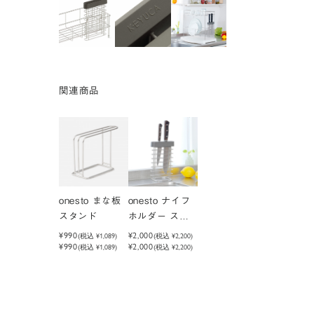
関連商品
onesto まな板
onesto ナイフ
スタンド
ホルダー スタ
ンド
¥990
¥2,000
(税込
¥1,089
)
(税込
¥2,200
)
¥990
¥2,000
(税込 ¥1,089)
(税込 ¥2,200)