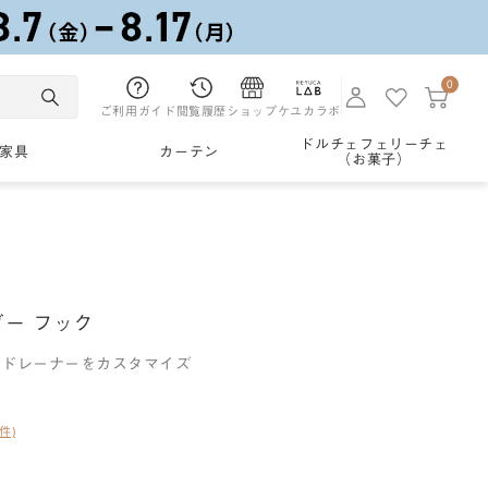
0
ご利用ガイド
閲覧履歴
ショップ
ケユカラボ
ドルチェフェリーチェ
家具
カーテン
（お菓子）
ダー フック
てドレーナーをカスタマイズ
0件)