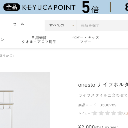
セール
日用雑貨
ベビー・キッズ
ョン
タオル・アロマ用品
マザー
切りかご)
onesto ナイフホル
ライフスタイルに合わせ
商品コード：
3500289
0
(
レビュー :
¥2,000
(税込 ¥2,200 )