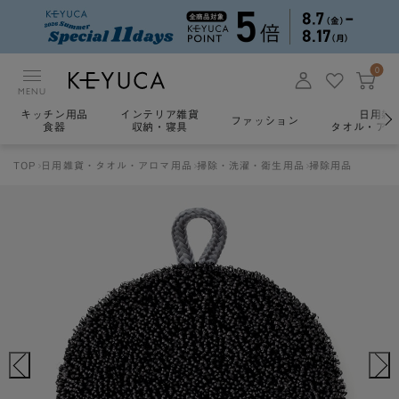
0
MENU
キッチン用品
インテリア雑貨
日用雑
ファッション
食器
収納・寝具
タオル・アロ
TOP
日用雑貨・タオル・アロマ用品
掃除・洗濯・衛生用品
掃除用品