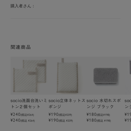
購入者さん：
関連商品
socio洗面台洗いミ
socio立体ネットス
socio 水切れスポ
so
トン２個セット
ポンジ
ンジ ブラック
ン
¥240
¥190
¥180
¥1
(税込
¥264
)
(税込
¥209
)
(税込
¥198
)
¥240
¥190
¥180
¥1
(税込 ¥264)
(税込 ¥209)
(税込 ¥198)