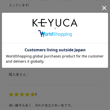
入っています!
購入者さん：
5
ちょっと高いかな?とおもったのですが、ころんとした見た目
と、外に出して置いてもおかしくないなと思い、購入しまし
た。結果大正解で、とてつもなく使いやすいです…!毎週末活躍
してます。これはリピート大決定です。
購入者さん：
5
使い勝手も良く、汚れが目立ち辛い色です。