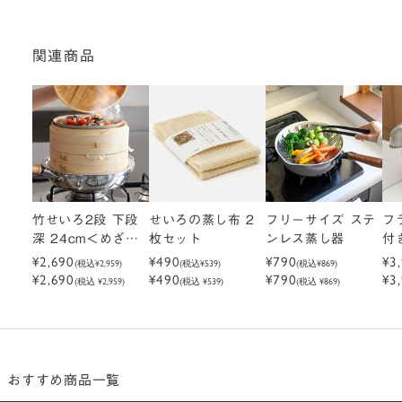
関連商品
竹せいろ2段 下段
せいろの蒸し布 2
フリーサイズ ステ
フ
深 24cm＜めざま
枚セット
ンレス蒸し器
付
しテレビで紹介さ
¥2,690
¥490
¥790
し
¥3
(税込
¥2,959
)
(税込
¥539
)
(税込
¥869
)
¥2,690
¥490
¥790
¥3
れました＞
別
(税込 ¥2,959)
(税込 ¥539)
(税込 ¥869)
おすすめ商品一覧