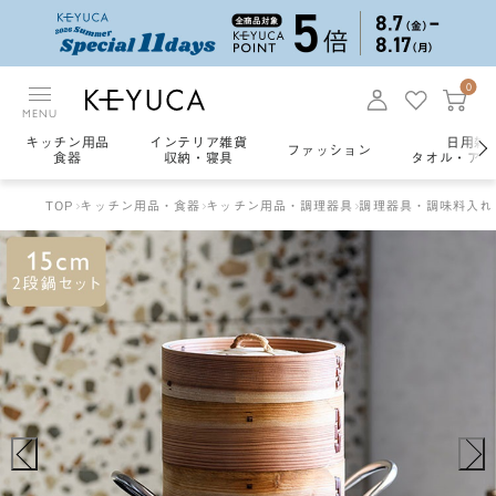
0
MENU
キッチン用品
インテリア雑貨
日用雑
ファッション
食器
収納・寝具
タオル・アロ
TOP
キッチン用品・食器
キッチン用品・調理器具
調理器具・調味料入れ