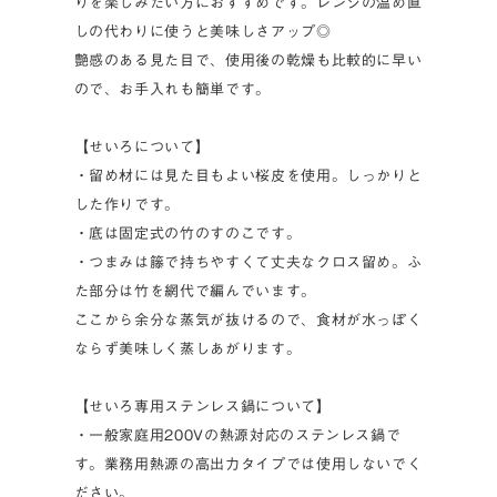
りを楽しみたい方におすすめです。レンジの温め直
しの代わりに使うと美味しさアップ◎
艶感のある見た目で、使用後の乾燥も比較的に早い
ので、お手入れも簡単です。
【せいろについて】
・留め材には見た目もよい桜皮を使用。しっかりと
した作りです。
・底は固定式の竹のすのこです。
・つまみは籐で持ちやすくて丈夫なクロス留め。ふ
た部分は竹を網代で編んでいます。
ここから余分な蒸気が抜けるので、食材が水っぽく
ならず美味しく蒸しあがります。
【せいろ専用ステンレス鍋について】
・一般家庭用200Vの熱源対応のステンレス鍋で
す。業務用熱源の高出力タイプでは使用しないでく
ださい。