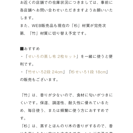
お近くの店舗での在庫状況につきましては、事前に
各店舗へお問い合わせいただきますようお願いいた
します。
また、WEB販売品も現在の「杉」材質が完売次
第、「竹」材質に切り替え予定です。
■おすすめ
・「
せいろの蒸し布 2枚セット
」を一緒に使うと便
利です。
・「
竹せいろ2段 24cm
」「
杉せいろ1段 18cm
」
の販売もございます。
「竹」は、香りが少ないので、食材に匂いがつきに
くいです。保湿、調湿性、耐久性に優れているた
め、毎日使う、または頻繁に使う方におすすめで
す。
「杉」は、蒸すとほんのり木の香りがするので、香