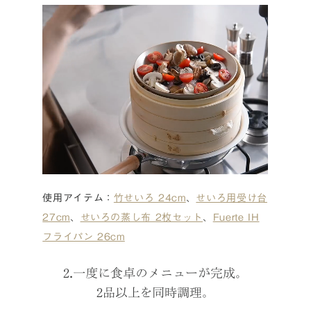
使用アイテム：
竹せいろ 24cm
、
せいろ用受け台
27cm
、
せいろの蒸し布 2枚セット
、
Fuerte IH
フライパン 26cm
2.一度に食卓のメニューが完成。
2品以上を同時調理。