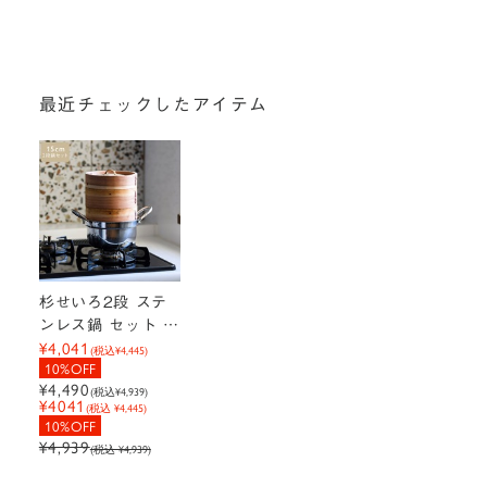
最近チェックしたアイテム
杉せいろ2段 ステ
ンレス鍋 セット 1
¥4,041
5cm＜めざましテ
(税込
¥4,445
)
10%OFF
レビで紹介されま
¥4,490
(税込
¥4,939
)
した＞
¥4041
(税込 ¥4,445)
10%OFF
¥4,939
(税込 ¥4,939)