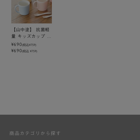
【山中塗】 抗菌軽
量 キッズカップ ツ
ートン
¥690
(税込
¥759
)
¥690
(税込 ¥759)
商品カテゴリから探す