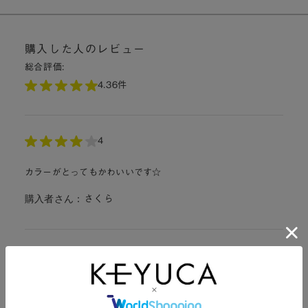
購入した人のレビュー
総合評価:
4.3
6件
4
カラーがとってもかわいいです☆
購入者さん：
さくら
5
軽くて持ちやすく、色も淡くてお気に入りで毎日使っていま
す！食洗機対応なのも助かります☆