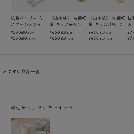
抗菌バンブー ミニ
【山中塗】 抗菌軽
【山中塗】 抗菌軽
抗
スプーン＆フォー
量 キッズ飯椀ツー
量 キッズ汁椀 ツー
カ
ク
¥590
トン ご飯粒がくっ
¥650
トン
¥650
¥7
(税込
¥649
)
(税込
¥715
)
(税込
¥715
)
¥590
¥650
¥650
¥7
つきにくい
(税込 ¥649)
(税込 ¥715)
(税込 ¥715)
おすすめ商品一覧
最近チェックしたアイテム