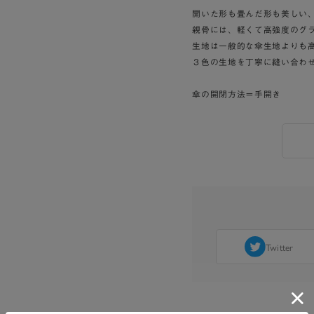
開いた形も畳んだ形も美しい、
親骨には、軽くて高強度のグ
生地は一般的な傘生地よりも
３色の生地を丁寧に縫い合わ
傘の開閉方法＝手開き
Twitter