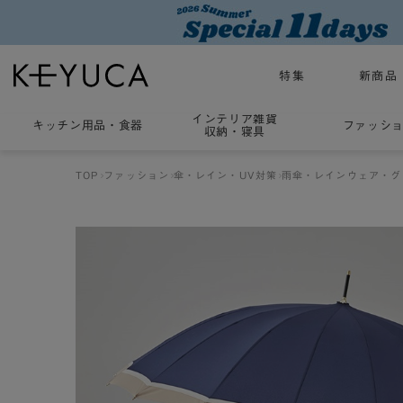
特集
新商品
インテリア雑貨
キッチン用品
・
食器
ファッシ
収納・寝具
TOP
ファッション
傘・レイン・UV対策
雨傘・レインウェア・グ