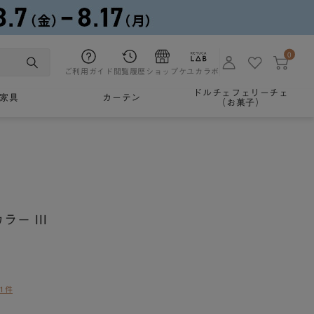
0
ご利用ガイド
閲覧履歴
ショップ
ケユカラボ
ドルチェフェリーチェ
家具
カーテン
（お菓子）
ー III
1件