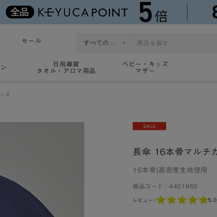
セール
日用雑貨
ベビー・キッズ
ョン
タオル・アロマ用品
マザー
ッズ
長傘 16本骨マルチカラ
16本骨|高密度生地使用
商品コード：
4401960
5.0
レビュー :