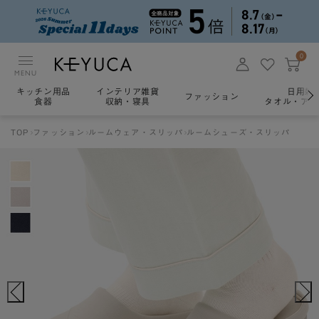
0
MENU
キッチン用品
インテリア雑貨
日用雑
ファッション
食器
収納・寝具
タオル・アロ
TOP
ファッション
ルームウェア・スリッパ
ルームシューズ・スリッパ