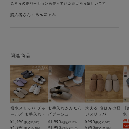
こちらの夏バージョンも作っていただけたら嬉しいです
購入者さん：
あんにゃん
関連商品
撥水スリッパ チャ
お手入れかんたん
洗える きほんの軽
【
ールズ お手入れか
バブーシュ
いスリッパ
水
¥9
んたんマーニー
¥1,990
¥1,990
¥990
シ
(税込
¥2,189
)
(税込
¥2,189
)
(税込
¥1,089
)
50
¥1,990
¥1,990
¥990
(税込 ¥2,189)
(税込 ¥2,189)
(税込 ¥1,089)