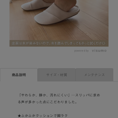
L
o
/
U
a
n
d
m
e
powered by
u
d
t
:
e
6
8
.
4
2
サイズ・材質
メンテナンス
商品説明
%
「やわらか、静か、汚れにくい」…スリッパに求め
る声が多かった点にこだわりました。
★ふかふかクッションで脚ラク