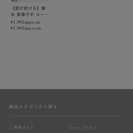
【底が拭ける】撥
水 家事サポ ルーム
シューズ サラ
¥1,990
(税込
¥2,189
)
¥1,990
(税込 ¥2,189)
商品カテゴリから探す
ご利用ガイド
ショップリスト