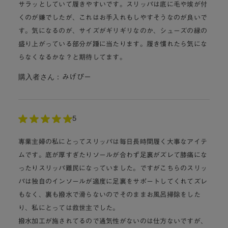
サラッとしていて履きやすいです。スリッパは底に毛や埃が付
くのが嫌でしたが、これはお手入れもしやすそうなのが良いで
す。気になるのが、サイズがギリギリなのか、シューズの縁の
盛り上がっている部分が踵に当たります。履き慣れたら気にな
らなくなるかな？と期待してます。
購入者さん：
みげぴー
5
専業主婦の私にとってスリッパは毎日長時間履く大事なアイテ
ムです。底が厚すぎたりソールが合わず足裏がズレて膝痛にな
ったりスリッパ難民になっていました。ですがこちらのスリッ
パは独自のインソールが適度に足裏をサポートしてくれてズレ
もなく、裏も撥水で滑らないのでそのままお風呂掃除をした
り、私にとっては救世主でした。
撥水加工が施されてるので通気性がないのは仕方ないですが、