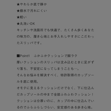
★やわらか底で静か
★撥水で汚れにくい
★軽い
★丸洗いOK
キッチンや洗面所でも快適で、たくさん歩くあなた
の味方の、履き心地とお手入れしやすさにこだわっ
たスリッパです。
■Point1 ふかふかクッションで脚ラク
厚いクッションのスリッパは沈み込むときに足がず
り落ち、不安定になってしまうことも…。
そんなお悩みを解決すべく、特許取得のカップソー
ルを底に使用。
オモテに見えるクッションだけでなく、下に仕込ん
だカップソールの中まで全部ふわふわクッション！
クッションは分厚いのに、カップの中に仕込んでい
るのでふらふらしづらい、安定感のある歩き心地。