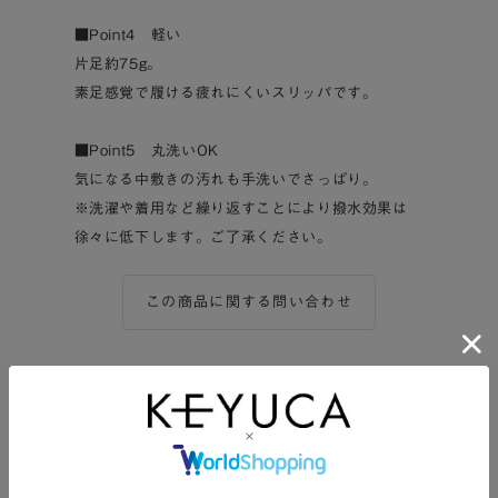
■Point4 軽い
片足約75g。
素足感覚で履ける疲れにくいスリッパです。
■Point5 丸洗いOK
気になる中敷きの汚れも手洗いでさっぱり。
※洗濯や着用など繰り返すことにより撥水効果は
徐々に低下します。ご了承ください。
この商品に関する問い合わせ
この商品をシェアする
Twitter
Facebook
LINE