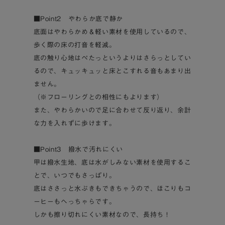
■Point2 やわらか底で静か
底面はやわらかめ＆軽い素材を使用しているので、
歩く際の床の打音を軽減。
底の触り心地はぺたっというよりはさらっとしてい
るので、キュッキュッと床とこすれる音もあまり出
ません。
（※フローリングとの相性にもよります）
また、やわらかいので足に合わせて反り返り、余計
な力を入れずに歩けます。
■Point3 撥水で汚れにくい
甲は撥水生地、底は水がしみない素材を使用するこ
とで、いつでもさっぱり。
底はささっと水ぶきもできちゃうので、ほこりもコ
ーヒーもへっちゃらです。
しかも擦り切れにくい素材なので、長持ち！