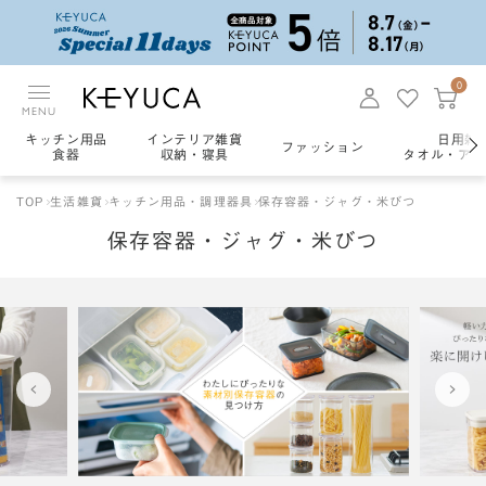
0
MENU
キッチン用品
インテリア雑貨
日用雑
ファッション
食器
収納・寝具
タオル・アロ
TOP
生活雑貨
キッチン用品・調理器具
保存容器・ジャグ・米びつ
保存容器・ジャグ・米びつ