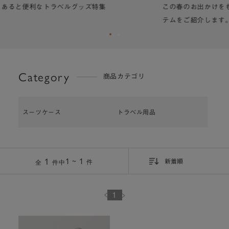
この春のお出かけをもっと楽しく快適にするアイ
ある
テムをご紹介します。
Category
商品カテゴリ
スーツケース
トラベル用品
1
1 ~ 1
件
全
件中
新着順
1