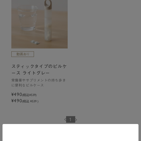
スティックタイプのピルケ
ース ライトグレー
常備薬やサプリメントの持ち歩き
に便利なピルケース
¥490
(税込
¥539
)
¥490
(税込 ¥539 )
1