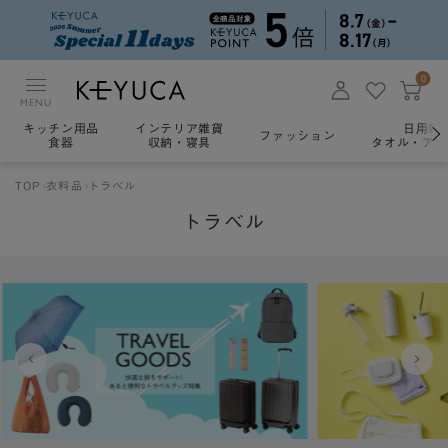
0
MENU
キッチン用品
インテリア雑貨
日用雑
ファッション
食器
収納・寝具
タオル・アロ
TOP
衣料品
トラベル
トラベル