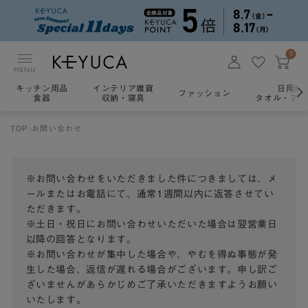
0
MENU
キッチン用品
インテリア雑貨
日用雑
ファッション
食器
収納・寝具
タオル・アロ
TOP
お問い合わせ
※お問い合わせをいただきました件につきましては、メ
ールまたはお電話にて、通常1週間以内に返答させてい
ただきます。
※土日・祝日にお問い合わせいただいた場合は翌営業日
以降の回答となります。
※お問い合わせが集中した場合や、やむを得ぬ事態が発
生した場合、返信が遅れる場合がございます。申し訳ご
ざいませんがあらかじめご了承いただきますようお願い
いたします。