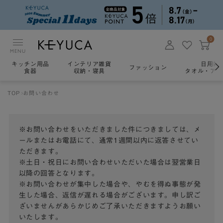
0
MENU
キッチン用品
インテリア雑貨
日用雑
ファッション
食器
収納・寝具
タオル・アロ
TOP
お問い合わせ
※お問い合わせをいただきました件につきましては、メ
ールまたはお電話にて、通常1週間以内に返答させてい
ただきます。
※土日・祝日にお問い合わせいただいた場合は翌営業日
以降の回答となります。
※お問い合わせが集中した場合や、やむを得ぬ事態が発
生した場合、返信が遅れる場合がございます。申し訳ご
ざいませんがあらかじめご了承いただきますようお願い
いたします。