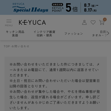
0
MENU
キッチン用品
インテリア雑貨
日用雑
ファッション
食器
収納・寝具
タオル・アロ
TOP
お問い合わせ
※お問い合わせをいただきました件につきましては、メ
ールまたはお電話にて、通常1週間以内に返答させてい
ただきます。
※土日・祝日にお問い合わせいただいた場合は翌営業日
以降の回答となります。
※お問い合わせが集中した場合や、やむを得ぬ事態が発
生した場合、返信が遅れる場合がございます。申し訳ご
ざいませんがあらかじめご了承いただきますようお願い
いたします。