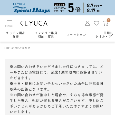
0
MENU
キッチン用品
インテリア雑貨
日用雑
ファッション
食器
収納・寝具
タオル・アロ
TOP
お問い合わせ
※お問い合わせをいただきました件につきましては、メ
ールまたはお電話にて、通常1週間以内に返答させてい
ただきます。
※土日・祝日にお問い合わせいただいた場合は翌営業日
以降の回答となります。
※お問い合わせが集中した場合や、やむを得ぬ事態が発
生した場合、返信が遅れる場合がございます。申し訳ご
ざいませんがあらかじめご了承いただきますようお願い
いたします。