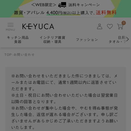
0
MENU
キッチン用品
インテリア雑貨
日用雑
ファッション
食器
収納・寝具
タオル・アロ
TOP
お問い合わせ
※お問い合わせをいただきました件につきましては、メ
ールまたはお電話にて、通常1週間以内に返答させてい
ただきます。
※土日・祝日にお問い合わせいただいた場合は翌営業日
以降の回答となります。
※お問い合わせが集中した場合や、やむを得ぬ事態が発
生した場合、返信が遅れる場合がございます。申し訳ご
ざいませんがあらかじめご了承いただきますようお願い
いたします。