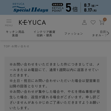
0
MENU
キッチン用品
インテリア雑貨
日用雑
ファッション
食器
収納・寝具
タオル・アロ
TOP
お問い合わせ
※お問い合わせをいただきました件につきましては、メ
ールまたはお電話にて、通常1週間以内に返答させてい
ただきます。
※土日・祝日にお問い合わせいただいた場合は翌営業日
以降の回答となります。
※お問い合わせが集中した場合や、やむを得ぬ事態が発
生した場合、返信が遅れる場合がございます。申し訳ご
ざいませんがあらかじめご了承いただきますようお願い
いたします。