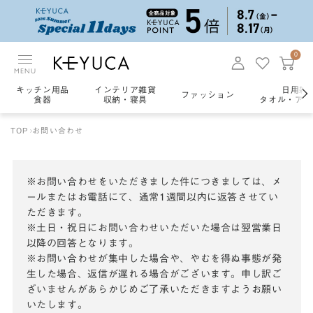
0
MENU
キッチン用品
インテリア雑貨
日用雑
ファッション
食器
収納・寝具
タオル・アロ
TOP
お問い合わせ
※お問い合わせをいただきました件につきましては、メ
ールまたはお電話にて、通常1週間以内に返答させてい
ただきます。
※土日・祝日にお問い合わせいただいた場合は翌営業日
以降の回答となります。
※お問い合わせが集中した場合や、やむを得ぬ事態が発
生した場合、返信が遅れる場合がございます。申し訳ご
ざいませんがあらかじめご了承いただきますようお願い
いたします。