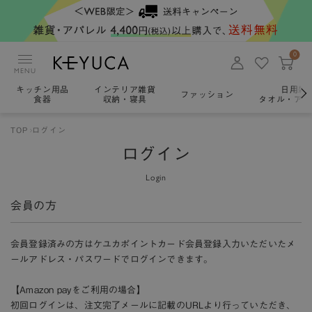
0
MENU
キッチン用品
インテリア雑貨
日用雑
ファッション
食器
収納・寝具
タオル・アロ
TOP
ログイン
ログイン
Login
会員の方
会員登録済みの方はケユカポイントカード会員登録入力いただいたメ
ールアドレス・パスワードでログインできます。
【Amazon payをご利用の場合】
初回ログインは、注文完了メールに記載のURLより行っていただき、