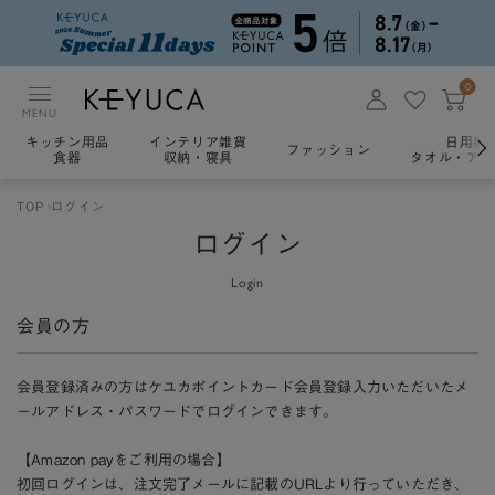
0
MENU
キッチン用品
インテリア雑貨
日用雑
ファッション
食器
収納・寝具
タオル・アロ
TOP
ログイン
ログイン
Login
会員の方
会員登録済みの方はケユカポイントカード会員登録入力いただいたメ
ールアドレス・パスワードでログインできます。
【Amazon payをご利用の場合】
初回ログインは、注文完了メールに記載のURLより行っていただき、