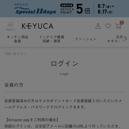
0
MENU
キッチン用品
インテリア雑貨
日用雑
ファッション
食器
収納・寝具
タオル・アロ
TOP
ログイン
ログイン
Login
会員の方
会員登録済みの方はケユカポイントカード会員登録入力いただいたメ
ールアドレス・パスワードでログインできます。
【Amazon payをご利用の場合】
初回ログインは、注文完了メールに記載のURLより行っていただき、