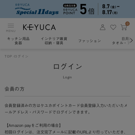
0
MENU
キッチン用品
インテリア雑貨
日用雑
ファッション
食器
収納・寝具
タオル・アロ
TOP
ログイン
ログイン
Login
会員の方
会員登録済みの方はケユカポイントカード会員登録入力いただいたメ
ールアドレス・パスワードでログインできます。
【Amazon payをご利用の場合】
初回ログインは、注文完了メールに記載のURLより行っていただき、