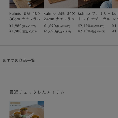
kulmio お膳 40×
kulmio お膳 34×
kulmio ファミリー
ku
30cm ナチュラル
24cm ナチュラル
トレイ ナチュラル
レ
¥1,980
¥1,690
¥2,190
¥1
(税込
¥2,178
)
(税込
¥1,859
)
(税込
¥2,409
)
¥1,980
¥1,690
¥2,190
¥1
(税込 ¥2,178)
(税込 ¥1,859)
(税込 ¥2,409)
おすすめ商品一覧
最近チェックしたアイテム