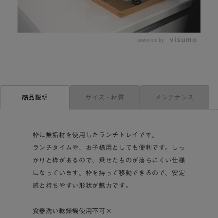
L
o
/
U
a
n
d
m
e
powered by
u
d
t
:
e
2
8
.
3
7
%
サイズ・材質
メンテナンス
商品説明
枠に無垢材を使用したランチトレイです。
ランチタイムや、お子様用としても便利です。しっ
かりと枠があるので、乗せたものが落ちにくい仕様
になっています。枠を持って移動できるので、安定
感と持ちやすい形状が魅力です。
食器洗い乾燥機使用不可×