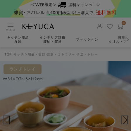
0
MENU
キッチン用品
インテリア雑貨
日用雑
ファッション
食器
収納・寝具
タオル・アロ
TOP
キッチン用品・食器
食器・カトラリー
お盆・トレー