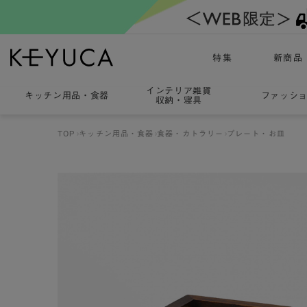
特集
新商品
インテリア雑貨
キッチン用品
・
食器
ファッシ
収納・寝具
TOP
キッチン用品・食器
食器・カトラリー
プレート・お皿