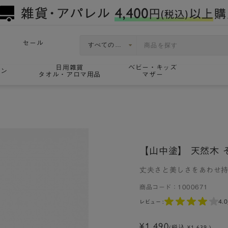
セール
日用雑貨
ベビー・キッズ
ョン
タオル・アロマ用品
マザー
【山中塗】 天然木 
丈夫さと美しさをあわせ
商品コード：
1000671
4.0
レビュー :
¥1,490
(税込 ¥1,639 )