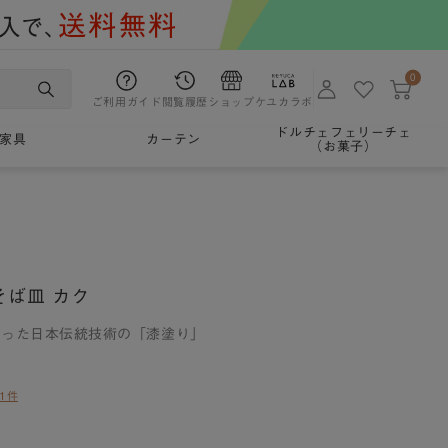
0
ご利用ガイド
閲覧履歴
ショップ
ケユカラボ
ドルチェフェリーチェ
家具
カーテン
（お菓子）
そば皿 カク
持った日本伝統技術の「漆塗り」
1件