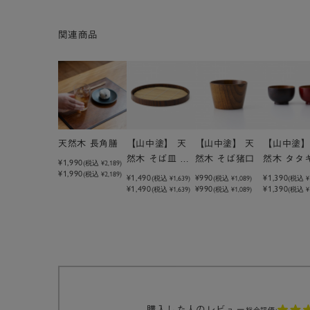
関連商品
天然木 長角膳
【山中塗】 天
【山中塗】 天
【山中塗】
然木 そば皿 マ
然木 そば猪口
然木 タタ
¥1,990
(税込
¥2,189
)
¥1,990
(税込 ¥2,189)
ル
ビ椀
¥1,490
¥990
¥1,390
(税込
¥1,639
)
(税込
¥1,089
)
(税込
¥
¥1,490
¥990
¥1,390
(税込 ¥1,639)
(税込 ¥1,089)
(税込 ¥1
購入した人のレビュー
総合評価: