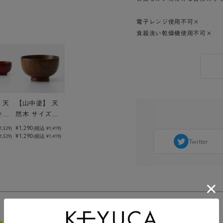
電子レンジ使用不可×
食器洗い乾燥機使用不可×
 天
【山中塗】 天
キサ
然木 サイズ椀
大
¥1,290
1,529
)
(税込
¥1,419
)
¥1,290
,529)
(税込 ¥1,419)
Twitter
4.0
1件