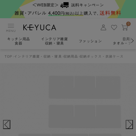
0
MENU
キッチン用品
インテリア雑貨
日用雑
ファッション
食器
収納・寝具
タオル・アロ
TOP
インテリア雑貨・収納・寝具
収納用品
収納ボックス・衣装ケース