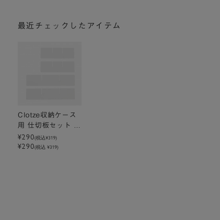
最近チェックしたアイテム
Clotze収納ケース
用 仕切板セット A
4ヨコ用 4枚セット
¥290
(税込
¥319
)
¥290
(税込 ¥319)