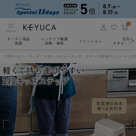
0
MENU
キッチン用品
インテリア雑貨
日用雑
ファッション
食器
収納・寝具
タオル・アロ
TOP
ベビー・キッズ・マザー
ベビー・キッズ・マザー
その他ベビー・キッズ