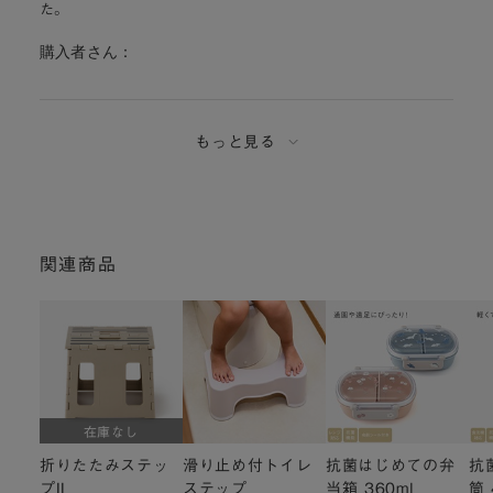
た。
購入者さん：
もっと見る
関連商品
在庫なし
折りたたみステッ
滑り止め付トイレ
抗菌はじめての弁
抗
プII
ステップ
当箱 360ml
筒 