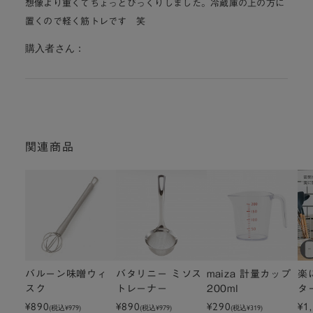
想像より重くてちょっとびっくりしました。冷蔵庫の上の方に
置くので軽く筋トレです 笑
購入者さん：
関連商品
バルーン味噌ウィ
バタリニー ミソス
maiza 計量カップ
楽
スク
トレーナー
200ml
ター
¥890
¥890
¥290
¥1
(税込
¥979
)
(税込
¥979
)
(税込
¥319
)