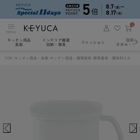
0
MENU
キッチン用品
インテリア雑貨
日用雑
ファッション
食器
収納・寝具
タオル・アロ
TOP
キッチン用品・食器
キッチン用品・調理器具
調理器具・調味料入れ