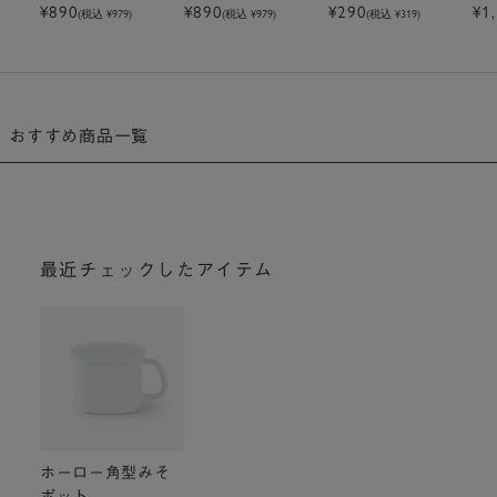
¥890
¥890
¥290
¥1
(税込 ¥979)
(税込 ¥979)
(税込 ¥319)
おすすめ商品一覧
最近チェックしたアイテム
ホーロー角型みそ
ポット