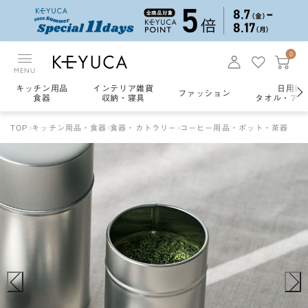
0
MENU
キッチン用品
インテリア雑貨
日用雑
ファッション
食器
収納・寝具
タオル・アロ
TOP
キッチン用品・食器
食器・カトラリー
コーヒー用品・ポット・茶器