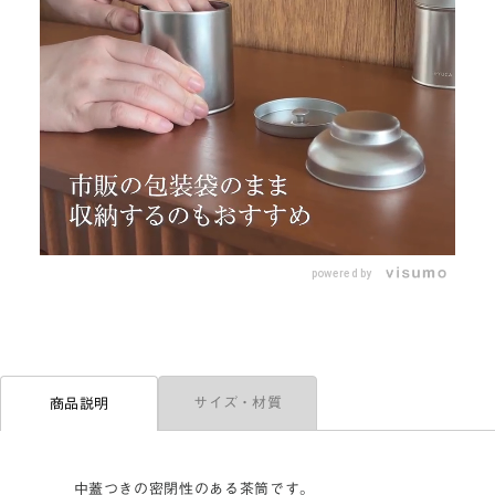
L
o
/
U
a
n
d
m
e
powered by
u
d
t
:
e
1
0
0
.
0
0
%
サイズ・材質
商品説明
中蓋つきの密閉性のある茶筒です。