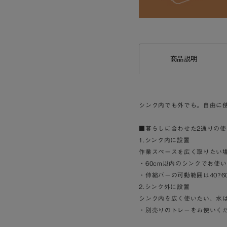
商品説明
シンク内でも外でも。自由に使
■暮らしに合わせた2通りの使
1.シンク内に設置
作業スペースを広く取りたい
・60cm以内のシンクでお使
・伸縮バーの可動範囲は40?6
2.シンク外に設置
シンク内を広く使いたい、水
・別売りのトレーをお使いく