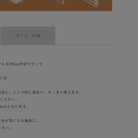
サイズ・材質
える2Way水切りラック
い方
場合に。シンク内に収まり、すっきり使えます。
いください。
0cmとなります。
はねが気になる場合に。
ださい。