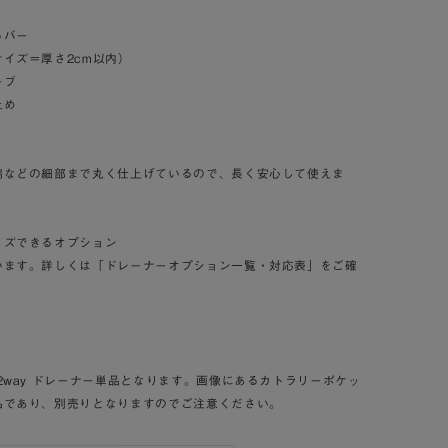
るバー
イズ＝厚さ2cm以内）
ーブ
止め
端などの細部まで丸く仕上げているので、長く安心して使えま
イズできるオプション
います。詳しくは「ドレーナーオプション一覧・対応表」をご確
2way ドレーナー単品となります。画像にあるカトラリーポケッ
品であり、別売りとなりますのでご注意ください。