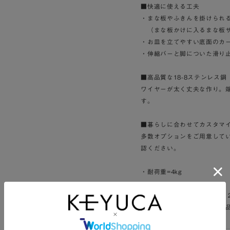
■快適に使える工夫
・まな板やふきんを掛けられ
（まな板かけに入るまな板サ
・お皿を立てやすい底面のカ
・伸縮バーと脚についた滑り
■高品質な18-8ステンレス鋼
ワイヤーが太く丈夫な作り。
す。
■暮らしに合わせてカスタマ
多数オプションをご用意して
認ください。
・耐荷重=4kg
※本商品ページは、クチーナ 
トやトレー等はオプション商