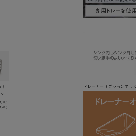
/
U
n
m
u
t
e
ドレーナーオプションでよ
カト
ケット
1,980
)
,980)