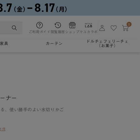
0
ご利用ガイド
閲覧履歴
ショップ
ケユカラボ
ドルチェフェリーチェ
家具
カーテン
（お菓子）
レーナー
える、使い勝手のよい水切りかご
1件