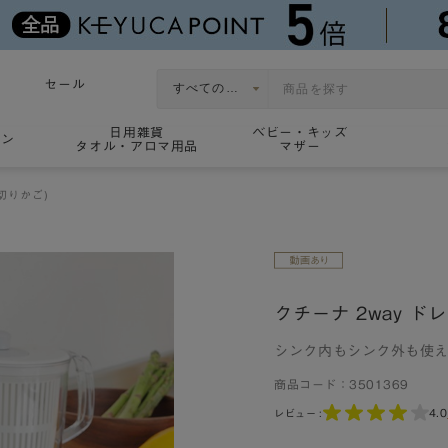
セール
日用雑貨
ベビー・キッズ
ョン
タオル・アロマ用品
マザー
切りかご)
クチーナ 2way ド
シンク内もシンク外も使
商品コード：
3501369
4.0
レビュー :