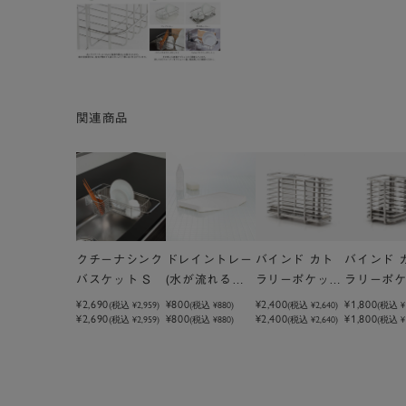
関連商品
クチーナシンク
ドレイントレー
バインド カト
バインド 
バスケット S
(水が流れる水
ラリーポケット
ラリーポ
切りかごオプシ
L
S
¥2,690
¥800
¥2,400
¥1,800
(税込
¥2,959
)
(税込
¥880
)
(税込
¥2,640
)
(税込
¥
¥2,690
¥800
¥2,400
¥1,800
(税込 ¥2,959)
(税込 ¥880)
(税込 ¥2,640)
(税込 ¥1
ョン)