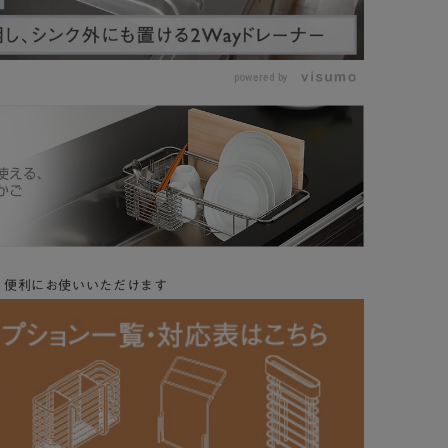
L
o
a
d
e
powered by
d
:
1
0
0
.
0
0
%
り便利にお使いいただけます