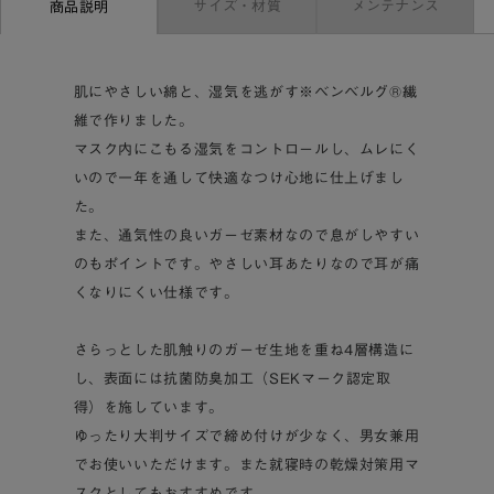
サイズ・材質
メンテナンス
商品説明
肌にやさしい綿と、湿気を逃がす※ベンベルグ®繊
維で作りました。
マスク内にこもる湿気をコントロールし、ムレにく
いので一年を通して快適なつけ心地に仕上げまし
た。
また、通気性の良いガーゼ素材なので息がしやすい
のもポイントです。やさしい耳あたりなので耳が痛
くなりにくい仕様です。
さらっとした肌触りのガーゼ生地を重ね4層構造に
し、表面には抗菌防臭加工（SEKマーク認定取
得）を施しています。
ゆったり大判サイズで締め付けが少なく、男女兼用
でお使いいただけます。また就寝時の乾燥対策用マ
スクとしてもおすすめです。