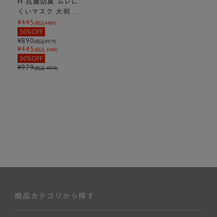
H 抗菌防臭 ムレに
くいマスク 大判 ア
¥445
イボリー 約20cm
(税込
¥489
)
50%OFF
×14cm
¥890
(税込
¥979
)
¥445
(税込 ¥489)
50%OFF
¥979
(税込 ¥979)
商品カテゴリから探す