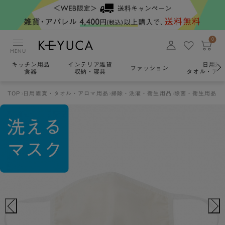
0
MENU
キッチン用品
インテリア雑貨
日用雑
ファッション
食器
収納・寝具
タオル・アロ
TOP
日用雑貨・タオル・アロマ用品
掃除・洗濯・衛生用品
除菌・衛生用品