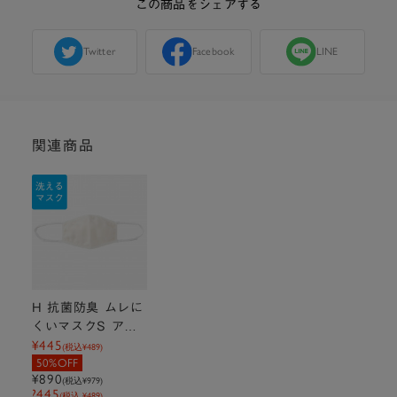
この商品をシェアする
Twitter
Facebook
LINE
関連商品
H 抗菌防臭 ムレに
くいマスクS アイ
¥445
ボリー 約18cm×1
(税込
¥489
)
50%OFF
2cm
¥890
(税込
¥979
)
?445
(税込 ¥489)