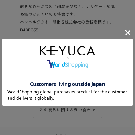
面もなめらかなので刺激が少なく、デリケートな肌
も傷つけにくいのも特徴です。
ベンベルグ®は、旭化成株式会社の登録商標です。
B40F055
※紀州メイド・・・和歌山県で生産された商品
※SEKマークとは
(一社)繊維評価技術協議会が抗菌性、洗濯耐久性、
安全性について審査し、一定の基準をクリアした抗
菌防臭加工品を認証するマークです。
飛沫防止にご使用ください。
この商品に関する問い合わせ