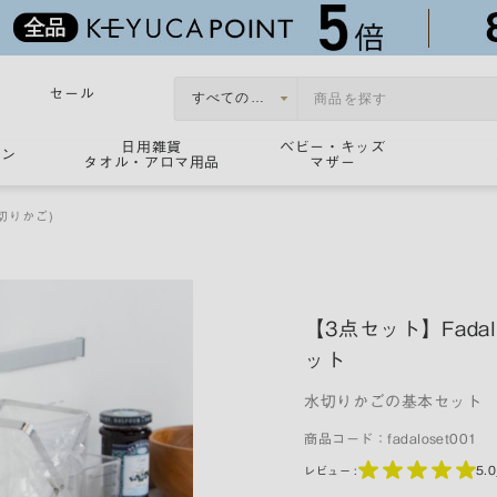
セール
日用雑貨
ベビー・キッズ
ョン
タオル・アロマ用品
マザー
切りかご)
【3点セット】Fad
ット
水切りかごの基本セット
商品コード：
fadaloset001
5.0
レビュー :