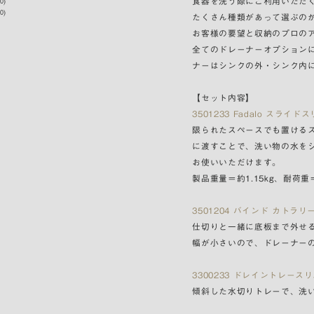
0
)
食器を洗う際にご利用いただ
0)
たくさん種類があって選ぶの
お客様の要望と収納のプロのア
全てのドレーナーオプション
ナーはシンクの外・シンク内
【セット内容】
3501233 Fadalo スライ
限られたスペースでも置ける
に渡すことで、洗い物の水をシ
お使いいただけます。
製品重量＝約1.15kg、耐荷重＝
3501204 バインド カトラ
仕切りと一緒に底板まで外せ
幅が小さいので、ドレーナー
3300233 ドレイントレース
傾斜した水切りトレーで、洗