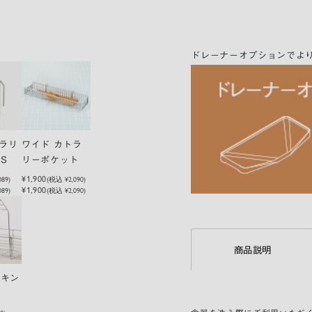
1個
¥1,800
(
ドレーナーオプションでよ
トラリ
ワイド カトラ
S
リーポケット
¥1,900
089
)
(税込
¥2,090
)
¥1,900
89)
(税込 ¥2,090)
商品説明
フキン