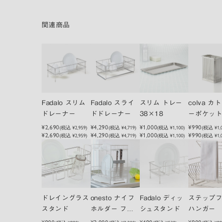
関連商品
Fadalo スリム
Fadalo スライ
スリム トレー
colva カ
ドレーナー
ドドレーナー
38×18
ーポケット
¥2,690
¥4,290
¥1,000
¥990
(税込
¥2,959
)
(税込
¥4,719
)
(税込
¥1,100
)
(税込
¥1,
¥2,690
¥4,290
¥1,000
¥990
(税込 ¥2,959)
(税込 ¥4,719)
(税込 ¥1,100)
(税込 ¥1,0
ドレイングラス
onesto ナイフ
Fadalo ディッ
ステップ
スタンド
ホルダー フッ
シュスタンド
ハンガー
ク