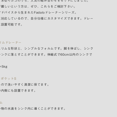
く水切りカゴのうち、人気の組み合わせをセットにしました。
が難しいという方は、ぜひ、これらをご検討下さい。
ドバイスから生まれたFadaloドレーナーシリーズ。
に対応しているので、自分仕様にカスタマイズできます。ドレー
に設置可能です。
ドスリムドレーナー
スリムな形状と、シンプルなフォルムです。脚を伸ばし、シンク
ンクに落とすことができます。伸縮式で60cm以内のシンクで
5kg
リーポケットS
るので洗いやすく清潔に保てます。
の内側にも設置できます。
リム
い物の水滴をシンク内に導くことができます。