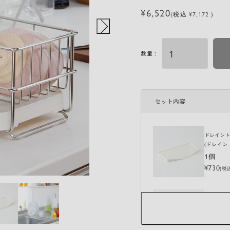
¥6,520
(税込 ¥7,172 )
数量 :
セット内容
ドレイント
(ドレイン
1個
¥730
(税込
バインド 
S
(バインド
トS)