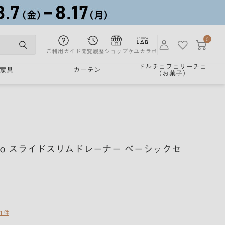
0
ご利用ガイド
閲覧履歴
ショップ
ケユカラボ
ドルチェフェリーチェ
家具
カーテン
（お菓子）
alo スライドスリムドレーナー べーシックセ
1件