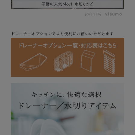
o
/
U
a
n
d
m
e
powered by
u
d
t
:
e
5
5
.
ドレーナーオプションでより便利にお使いいただけます
0
0
%