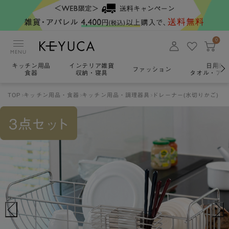
0
MENU
キッチン用品
インテリア雑貨
日用雑
ファッション
食器
収納・寝具
タオル・アロ
TOP
キッチン用品・食器
キッチン用品・調理器具
ドレーナー(水切りかご)