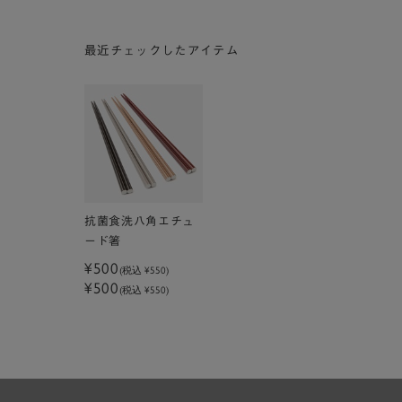
最近チェックしたアイテム
抗菌食洗八角エチュ
ード箸
¥500
(税込
¥550
)
¥500
(税込 ¥550)