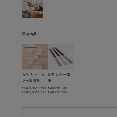
関連商品
食洗 シアーカ
抗菌食洗 十草
ラー五膳箸
箸
¥1,800
¥600
(税込
¥1,980
)
(税込
¥660
)
¥1,800
¥600
(税込 ¥1,980)
(税込 ¥660)