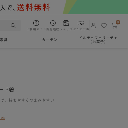
0
ご利用ガイド
閲覧履歴
ショップ
ケユカラボ
ドルチェフェリーチェ
家具
カーテン
（お菓子）
ード箸
角で、持ちやすくつまみやすい
3件