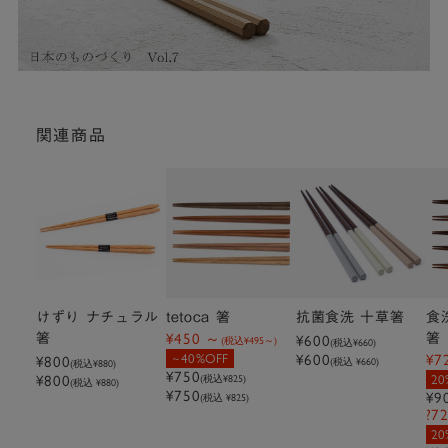
関連商品
けずり ナチュラル
tetoca 箸
抗菌食洗 十草箸
食
¥450
箸
箸
¥600
(税込
¥495
)
(税込
¥660
)
40%OFF
¥600
¥7
¥800
(税込 ¥660)
(税込
¥880
)
¥750
¥800
(税込
¥825
)
20
(税込 ¥880)
¥750
¥9
(税込 ¥825)
?7
20