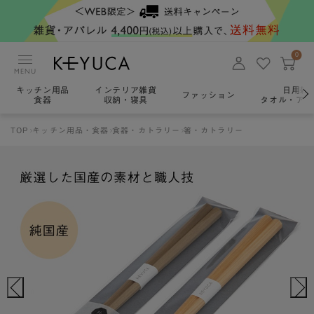
0
MENU
キッチン用品
インテリア雑貨
日用雑
ファッション
食器
収納・寝具
タオル・アロ
TOP
キッチン用品・食器
食器・カトラリー
箸・カトラリー