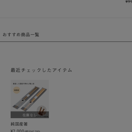
¥9
おすすめ商品一覧
最近チェックしたアイテム
在庫なし
純国産箸
¥2,000
(税込
¥2,200
)